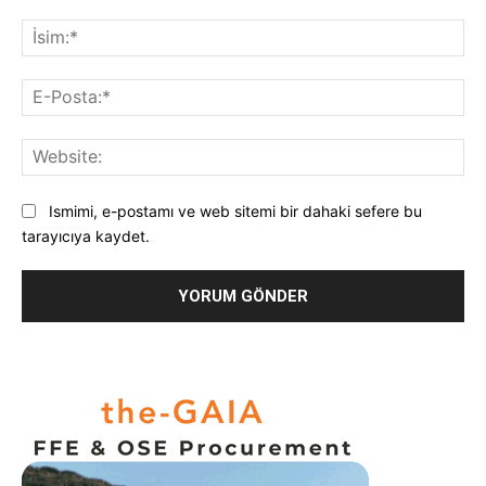
Yorum:
İsi
E-
Pos
Web
Ismimi, e-postamı ve web sitemi bir dahaki sefere bu
tarayıcıya kaydet.