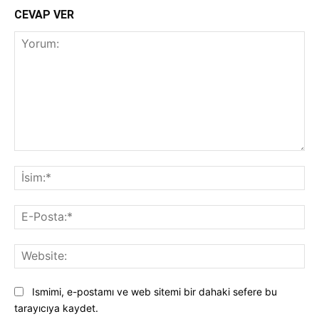
CEVAP VER
Yorum:
İsi
E-
Pos
Web
Ismimi, e-postamı ve web sitemi bir dahaki sefere bu
tarayıcıya kaydet.