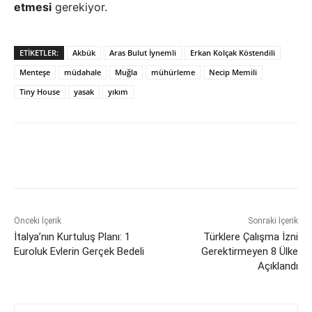
etmesi
gerekiyor.
ETIKETLER:
Akbük
Aras Bulut İynemli
Erkan Kolçak Köstendili
Menteşe
müdahale
Muğla
mühürleme
Necip Memili
Tiny House
yasak
yıkım
Önceki İçerik
Sonraki İçerik
İtalya’nın Kurtuluş Planı: 1
Türklere Çalışma İzni
Euroluk Evlerin Gerçek Bedeli
Gerektirmeyen 8 Ülke
Açıklandı