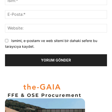
E-
Pos
Web
Ismimi, e-postamı ve web sitemi bir dahaki sefere bu
tarayıcıya kaydet.