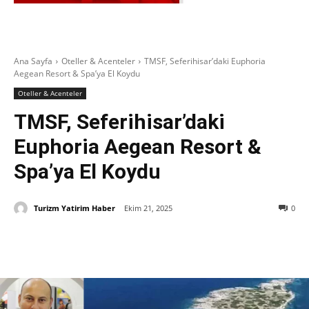
Ana Sayfa
Oteller & Acenteler
TMSF, Seferihisar’daki Euphoria
Aegean Resort & Spa’ya El Koydu
Oteller & Acenteler
TMSF, Seferihisar’daki
Euphoria Aegean Resort &
Spa’ya El Koydu
Turizm Yatirim Haber
Ekim 21, 2025
0