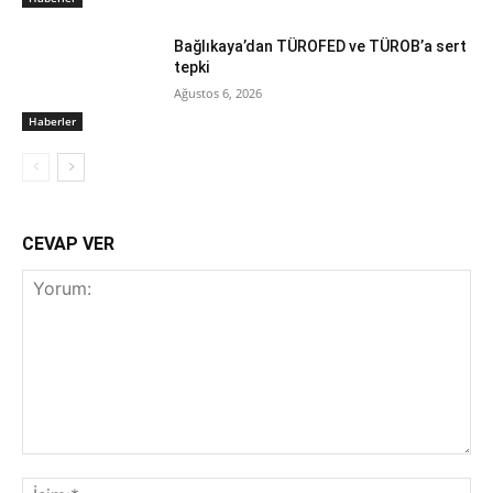
Bağlıkaya’dan TÜROFED ve TÜROB’a sert
tepki
Ağustos 6, 2026
Haberler
CEVAP VER
Yorum:
İsi