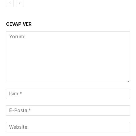
CEVAP VER
Yorum:
İsi
E-
Pos
Web