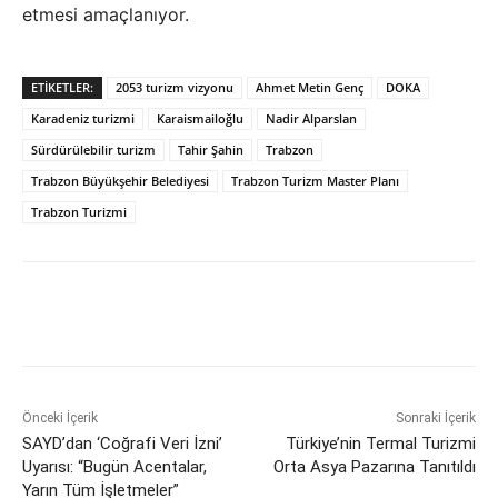
etmesi amaçlanıyor.
ETIKETLER:
2053 turizm vizyonu
Ahmet Metin Genç
DOKA
Karadeniz turizmi
Karaismailoğlu
Nadir Alparslan
Sürdürülebilir turizm
Tahir Şahin
Trabzon
Trabzon Büyükşehir Belediyesi
Trabzon Turizm Master Planı
Trabzon Turizmi
Önceki İçerik
Sonraki İçerik
SAYD’dan ‘Coğrafi Veri İzni’
Türkiye’nin Termal Turizmi
Uyarısı: “Bugün Acentalar,
Orta Asya Pazarına Tanıtıldı
Yarın Tüm İşletmeler”