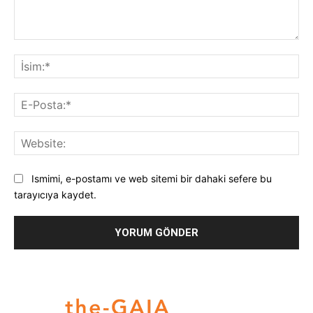
Yorum:
İsi
E-
Pos
Web
Ismimi, e-postamı ve web sitemi bir dahaki sefere bu
tarayıcıya kaydet.