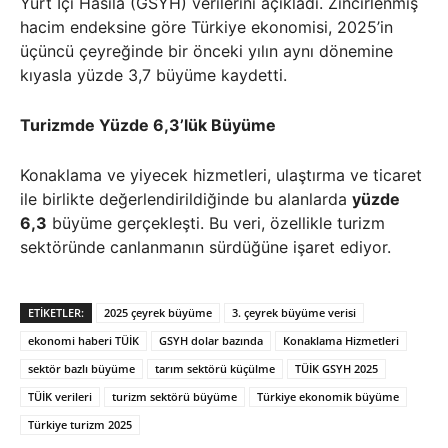
Yurt İçi Hasıla (GSYH) verilerini açıkladı. Zincirlenmiş
hacim endeksine göre Türkiye ekonomisi, 2025’in
üçüncü çeyreğinde bir önceki yılın aynı dönemine
kıyasla yüzde 3,7 büyüme kaydetti.
Turizmde Yüzde 6,3’lük Büyüme
Konaklama ve yiyecek hizmetleri, ulaştırma ve ticaret
ile birlikte değerlendirildiğinde bu alanlarda
yüzde
6,3
büyüme gerçekleşti. Bu veri, özellikle turizm
sektöründe canlanmanın sürdüğüne işaret ediyor.
ETIKETLER:
2025 çeyrek büyüme
3. çeyrek büyüme verisi
ekonomi haberi TÜİK
GSYH dolar bazında
Konaklama Hizmetleri
sektör bazlı büyüme
tarım sektörü küçülme
TÜİK GSYH 2025
TÜİK verileri
turizm sektörü büyüme
Türkiye ekonomik büyüme
Türkiye turizm 2025