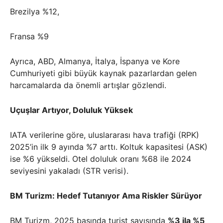
Brezilya %12,
Fransa %9
Ayrıca, ABD, Almanya, İtalya, İspanya ve Kore
Cumhuriyeti gibi büyük kaynak pazarlardan gelen
harcamalarda da önemli artışlar gözlendi.
Uçuşlar Artıyor, Doluluk Yüksek
IATA verilerine göre, uluslararası hava trafiği (RPK)
2025’in ilk 9 ayında %7 arttı. Koltuk kapasitesi (ASK)
ise %6 yükseldi. Otel doluluk oranı %68 ile 2024
seviyesini yakaladı (STR verisi).
BM Turizm: Hedef Tutanıyor Ama Riskler Sürüyor
BM Turizm, 2025 başında turist sayısında
%3 ila %5