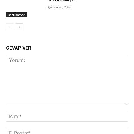
Ağustos 8, 2026
Destinasyon
CEVAP VER
Yorum:
İsi
E-