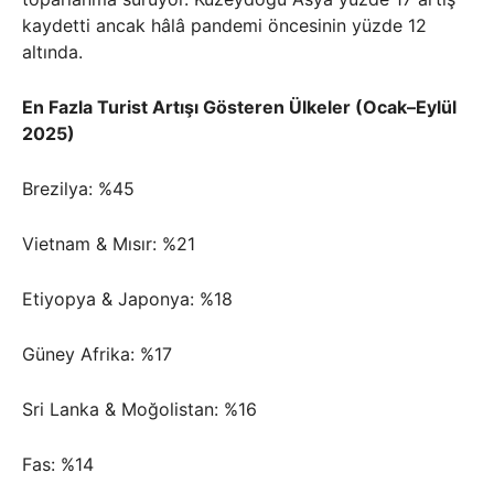
kaydetti ancak hâlâ pandemi öncesinin yüzde 12
altında.
En Fazla Turist Artışı Gösteren Ülkeler (Ocak–Eylül
2025)
Brezilya: %45
Vietnam & Mısır: %21
Etiyopya & Japonya: %18
Güney Afrika: %17
Sri Lanka & Moğolistan: %16
Fas: %14