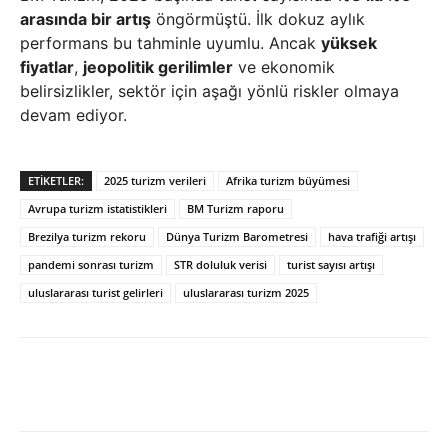
arasında bir artış
öngörmüştü. İlk dokuz aylık
performans bu tahminle uyumlu. Ancak
yüksek
fiyatlar
,
jeopolitik gerilimler
ve ekonomik
belirsizlikler, sektör için aşağı yönlü riskler olmaya
devam ediyor.
ETIKETLER:
2025 turizm verileri
Afrika turizm büyümesi
Avrupa turizm istatistikleri
BM Turizm raporu
Brezilya turizm rekoru
Dünya Turizm Barometresi
hava trafiği artışı
pandemi sonrası turizm
STR doluluk verisi
turist sayısı artışı
uluslararası turist gelirleri
uluslararası turizm 2025