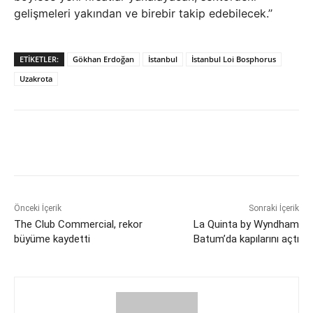
gelişmeleri yakından ve birebir takip edebilecek.’’
ETIKETLER:
Gökhan Erdoğan
İstanbul
İstanbul Loi Bosphorus
Uzakrota
Önceki İçerik
Sonraki İçerik
The Club Commercial, rekor
La Quinta by Wyndham
büyüme kaydetti
Batum’da kapılarını açtı