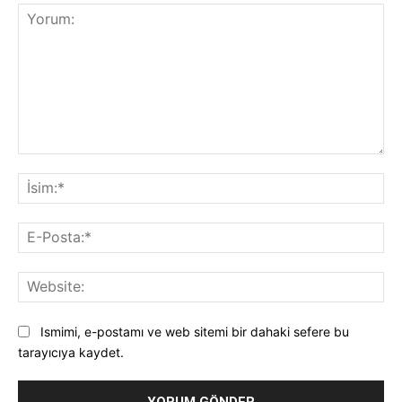
Yorum:
İsi
E-
Pos
Web
Ismimi, e-postamı ve web sitemi bir dahaki sefere bu
tarayıcıya kaydet.