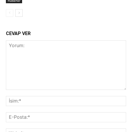
Haberler
CEVAP VER
Yorum:
İsi
E-
Pos
Web