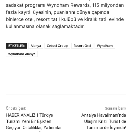
sadakat programı Wyndham Rewards, 115 milyondan
fazla kayıtlı üyesinin, puanlarını dünya çapında
binlerce otel, resort tatil kulübü ve kiralık tatil evinde
kullanmasına olanak sağlamaktadır.
ETIKETLER:
Alanya
Cebeci Group
Resort Otel
Wyndham
Wyndham Alanya
Önceki İçerik
Sonraki İçerik
HABER ANALİZ | Türkiye
Antalya Havalimanı’nda
Turizmi Yeni Bir Eşikten
Ulaşım Krizi: Turist de
Geçiyor: Ortaklıklar, Yatırımlar
Turizmci de İsyanda!