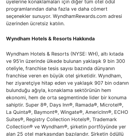
üyelerine konaklamaları için diğer tüm otel ödül
programlarından daha fazla ve daha cömert
seçenekler sunuyor. WyndhamRewards.com adresi
üzerinden ücretsiz katılın.
Wyndham Hotels & Resorts Hakkında
Wyndham Hotels & Resorts (NYSE: WH), altı kıtada
ve 95’in üzerinde ülkede bulunan yaklaşık 9 bin 300
oteliyle, franchise tesis sayısı bazında dünyanın
franchise veren en büyük otel şirketidir. Wyndham,
her ziyaretçiye hitap eden ve yaklaşık 907 bin odanın
bulunduğu ağıyla, konaklama sektörünün hem
ekonomi, hem de orta segmentinde lider bir konuma
sahiptir. Super 8®, Days Inn®, Ramada®, Microtel®,
La Quinta®, Baymont®, Wingate®, AmericInn®, ECHO
Suites®, Registry Collection Hotels®, Trademark
Collection® ve Wyndham®, şirketin portföyünde yer
alan 25 otel markasından bazılarıdır. Şirketin ödüllü