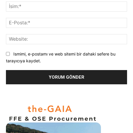
İsi
E-
Pos
Web
Ismimi, e-postamı ve web sitemi bir dahaki sefere bu
tarayıcıya kaydet.