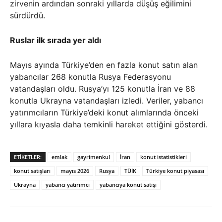
zirvenin ardından sonraki yıllarda düşüş eğilimini
sürdürdü.
Ruslar ilk sırada yer aldı
Mayıs ayında Türkiye’den en fazla konut satın alan
yabancılar 268 konutla Rusya Federasyonu
vatandaşları oldu. Rusya’yı 125 konutla İran ve 88
konutla Ukrayna vatandaşları izledi. Veriler, yabancı
yatırımcıların Türkiye’deki konut alımlarında önceki
yıllara kıyasla daha temkinli hareket ettiğini gösterdi.
ETIKETLER:
emlak
gayrimenkul
İran
konut istatistikleri
konut satışları
mayıs 2026
Rusya
TÜİK
Türkiye konut piyasası
Ukrayna
yabancı yatırımcı
yabancıya konut satışı