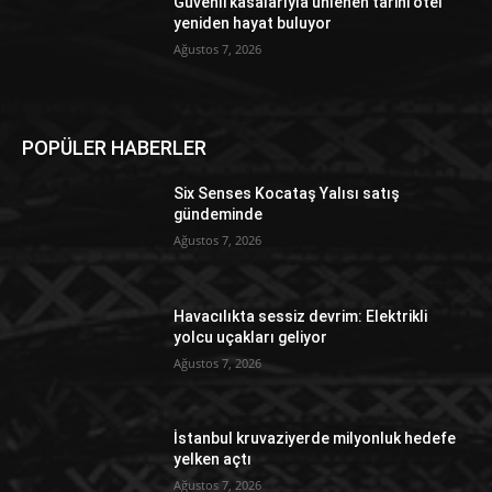
Güvenli kasalarıyla ünlenen tarihi otel
yeniden hayat buluyor
Ağustos 7, 2026
POPÜLER HABERLER
Six Senses Kocataş Yalısı satış
gündeminde
Ağustos 7, 2026
Havacılıkta sessiz devrim: Elektrikli
yolcu uçakları geliyor
Ağustos 7, 2026
İstanbul kruvaziyerde milyonluk hedefe
yelken açtı
Ağustos 7, 2026