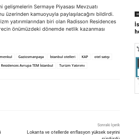
eni gelişmelerin Sermaye Piyasası Mevzuatı
 üzerinden kamuoyuyla paylaşılacağını bildirdi.
H
rizm yatırımlarından biri olan Radisson Residences
İ
 sürecin önümüzdeki dönemde netlik kazanması
h
imenkul
Gaziosmanpaşa
İstanbul otelleri
KAP
otel satışı
 Residences Avrupa TEM İstanbul
Turizm Yatırımı
Sonraki İçerik
i
Lokanta ve otellerde enflasyon yüksek seyrini
sürdürdü