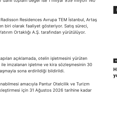
V dahil toplam değer ise 1 milyar 939 milyon 140
 Radisson Residences Avrupa TEM İstanbul, Artaş
biri olarak faaliyet gösteriyor. Satış süreci,
atırım Ortaklığı A.Ş. tarafından yürütülüyor.
pılan açıklamada, otelin işletmesini yürüten
H
. ile imzalanan işletme ve kira sözleşmesinin 30
H
aşmayla sona erdirildiği bildirildi.
y
lanabilmesi amacıyla Pantur Otelcilik ve Turizm
ekleştirmesi için 31 Ağustos 2026 tarihine kadar