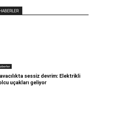
HABERLER
aberler
avacılıkta sessiz devrim: Elektrikli
olcu uçakları geliyor