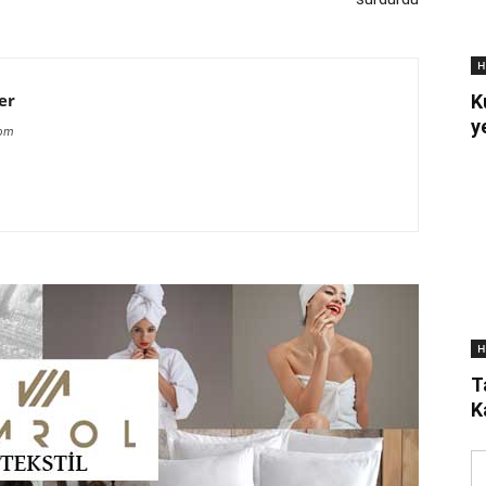
H
er
K
y
com
H
T
K