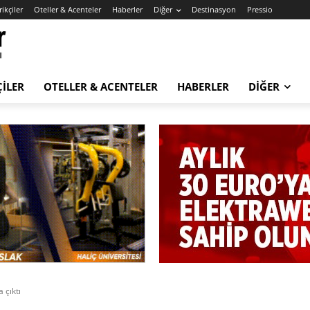
ikçiler
Oteller & Acenteler
Haberler
Diğer
Destinasyon
Pressio
ÇILER
OTELLER & ACENTELER
HABERLER
DIĞER
 çıktı