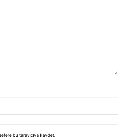
İsim:*
E-
Posta:*
Website:
sefere bu tarayıcıya kaydet.