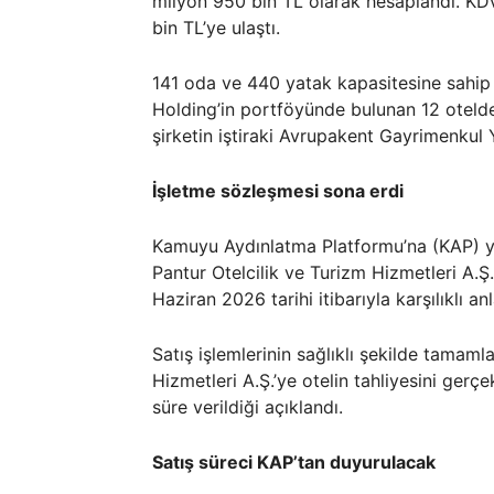
milyon 950 bin TL olarak hesaplandı. KD
bin TL’ye ulaştı.
141 oda ve 440 yatak kapasitesine sahip
Holding’in portföyünde bulunan 12 otelden 
şirketin iştiraki Avrupakent Gayrimenkul Y
İşletme sözleşmesi sona erdi
Kamuyu Aydınlatma Platformu’na (KAP) ya
Pantur Otelcilik ve Turizm Hizmetleri A.Ş
Haziran 2026 tarihi itibarıyla karşılıklı anl
Satış işlemlerinin sağlıklı şekilde tamam
Hizmetleri A.Ş.’ye otelin tahliyesini gerç
süre verildiği açıklandı.
Satış süreci KAP’tan duyurulacak