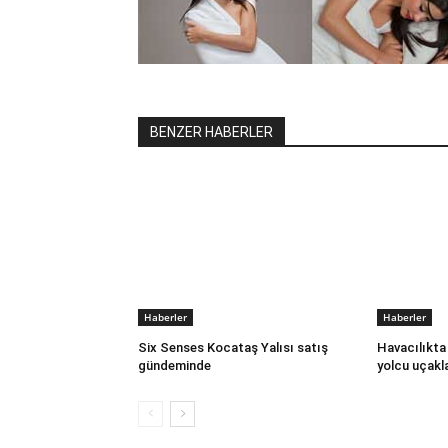
BENZER HABERLER
Haberler
Haberler
Six Senses Kocataş Yalısı satış
Havacılıkta 
gündeminde
yolcu uçakla