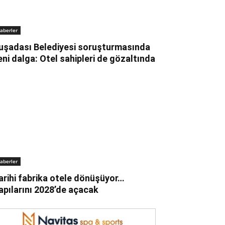
aberler
uşadası Belediyesi soruşturmasında
eni dalga: Otel sahipleri de gözaltında
aberler
arihi fabrika otele dönüşüyor…
apılarını 2028’de açacak