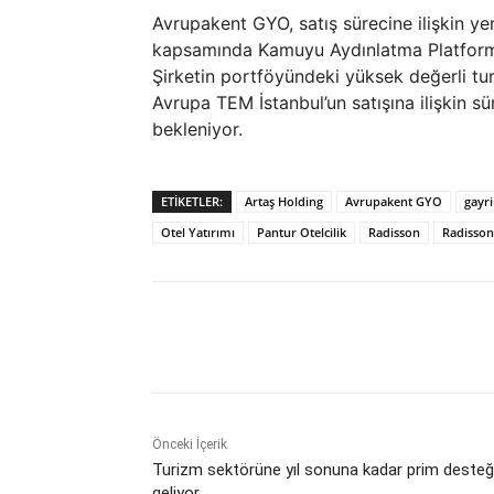
Avrupakent GYO, satış sürecine ilişkin y
kapsamında Kamuyu Aydınlatma Platformu
Şirketin portföyündeki yüksek değerli tu
Avrupa TEM İstanbul’un satışına ilişkin
bekleniyor.
ETIKETLER:
Artaş Holding
Avrupakent GYO
gayr
Otel Yatırımı
Pantur Otelcilik
Radisson
Radisson
Paylaş
Önceki İçerik
Turizm sektörüne yıl sonuna kadar prim desteğ
geliyor