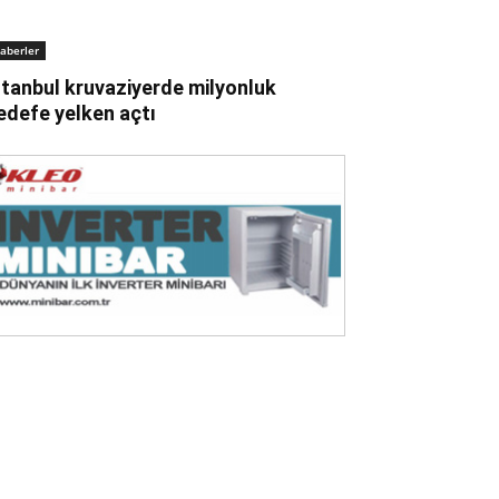
aberler
stanbul kruvaziyerde milyonluk
edefe yelken açtı