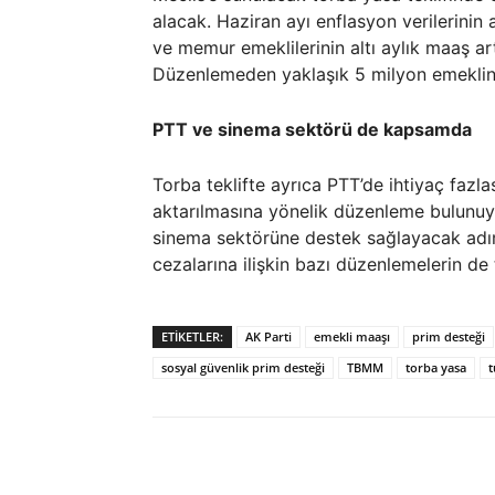
alacak. Haziran ayı enflasyon verilerinin
ve memur emeklilerinin altı aylık maaş ar
Düzenlemeden yaklaşık 5 milyon emeklini
PTT ve sinema sektörü de kapsamda
Torba teklifte ayrıca PTT’de ihtiyaç fazla
aktarılmasına yönelik düzenleme bulunuyo
sinema sektörüne destek sağlayacak adımla
cezalarına ilişkin bazı düzenlemelerin de 
ETIKETLER:
AK Parti
emekli maaşı
prim desteği
sosyal güvenlik prim desteği
TBMM
torba yasa
t
Paylaş