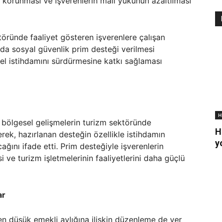
n korunması ve işverenlerin mali yükünün azaltılması
töründe faaliyet gösteren işverenlere çalışan
ında sosyal güvenlik prim desteği verilmesi
nel istihdamını sürdürmesine katkı sağlaması
H
 bölgesel gelişmelerin turizm sektöründe
H
terek, hazırlanan desteğin özellikle istihdamın
y
ğını ifade etti. Prim desteğiyle işverenlerin
i ve turizm işletmelerinin faaliyetlerini daha güçlü
ar
en düşük emekli aylığına ilişkin düzenleme de yer