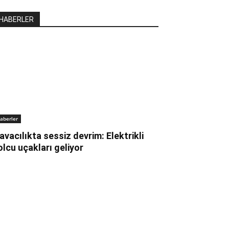
HABERLER
aberler
avacılıkta sessiz devrim: Elektrikli
olcu uçakları geliyor