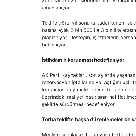
zorlanan turizm işletmelerinde istihdamı
amaçlanıyor.
Teklife göre, yıl sonuna kadar turizm sek
başına aylık 2 bin 500 ile 3 bin lira aras
planlanıyor. Desteğin, işletmelerin perso
bekleniyor.
İstihdamın korunması hedefleniyor
AK Parti kaynakları, son aylarda yaşanan
rezervasyon iptallerine yol açtığını belir
korunmasına yönelik önemli bir adım olaca
üzerindeki maliyet baskısının hafifletilmes
şekilde sürdürmesi hedefleniyor.
Torba teklifte başka düzenlemeler de v
Meclis’e sunulacak torba yasa teklifinde 