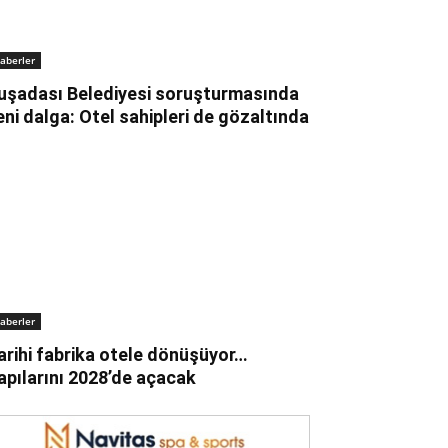
aberler
uşadası Belediyesi soruşturmasında
eni dalga: Otel sahipleri de gözaltında
aberler
arihi fabrika otele dönüşüyor…
apılarını 2028’de açacak