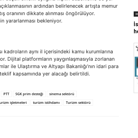
 açıklanmasının ardından belirlenecek artışta memur
tış oranının dikkate alınması öngörülüyor.
H
n yararlanması bekleniyor.
İ
h
sı kadroların aynı il içerisindeki kamu kurumlarına
r. Dijital platformların yaygınlaşmasıyla zorlanan
r ile Ulaştırma ve Altyapı Bakanlığı’nın idari para
teklif kapsamında yer alacağı belirtildi.
PTT
SGK prim desteği
sinema sektörü
urizm işletmeleri
turizm istihdamı
Turizm sektörü