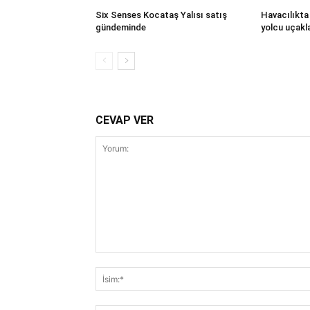
Six Senses Kocataş Yalısı satış
Havacılıkta 
gündeminde
yolcu uçakla
CEVAP VER
Yorum: