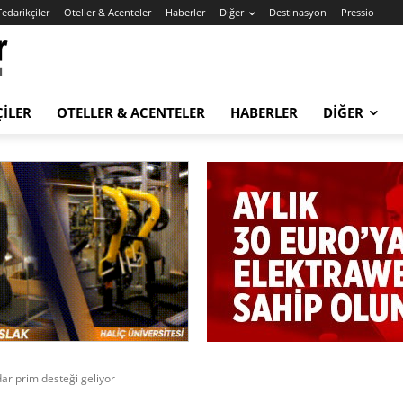
Tedarikçiler
Oteller & Acenteler
Haberler
Diğer
Destinasyon
Pressio
ÇILER
OTELLER & ACENTELER
HABERLER
DIĞER
ar prim desteği geliyor