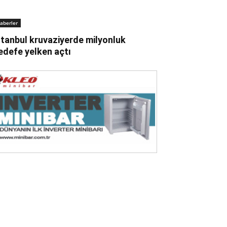
aberler
stanbul kruvaziyerde milyonluk
edefe yelken açtı