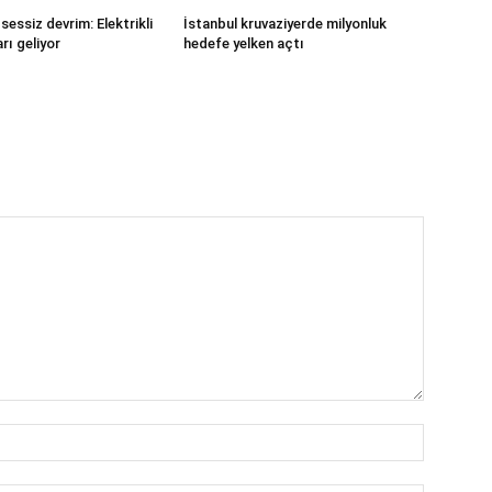
sessiz devrim: Elektrikli
İstanbul kruvaziyerde milyonluk
rı geliyor
hedefe yelken açtı
İsim:*