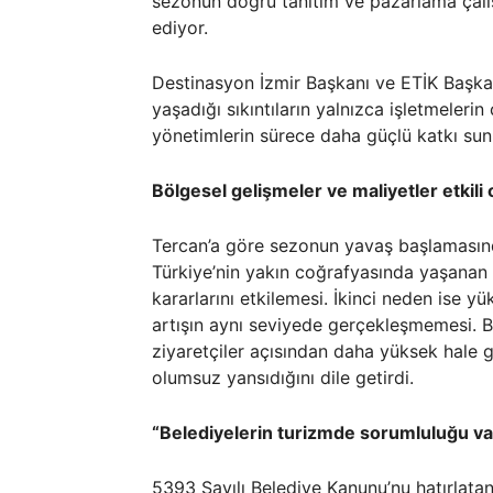
sezonun doğru tanıtım ve pazarlama çalış
ediyor.
Destinasyon İzmir Başkanı ve ETİK Başka
yaşadığı sıkıntıların yalnızca işletmelerin
yönetimlerin sürece daha güçlü katkı sun
Bölgesel gelişmeler ve maliyetler etkili 
Tercan’a göre sezonun yavaş başlamasında
Türkiye’nin yakın coğrafyasında yaşanan İ
kararlarını etkilemesi. İkinci neden ise y
artışın aynı seviyede gerçekleşmemesi. B
ziyaretçiler açısından daha yüksek hale g
olumsuz yansıdığını dile getirdi.
“Belediyelerin turizmde sorumluluğu va
5393 Sayılı Belediye Kanunu’nu hatırlatan