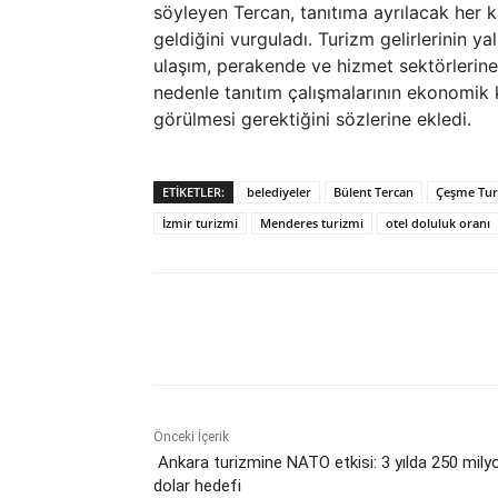
söyleyen Tercan, tanıtıma ayrılacak her 
geldiğini vurguladı. Turizm gelirlerinin 
ulaşım, perakende ve hizmet sektörlerine
nedenle tanıtım çalışmalarının ekonomik 
görülmesi gerektiğini sözlerine ekledi.
ETIKETLER:
belediyeler
Bülent Tercan
Çeşme Tur
İzmir turizmi
Menderes turizmi
otel doluluk oranı
Paylaş
Önceki İçerik
Ankara turizmine NATO etkisi: 3 yılda 250 mily
dolar hedefi