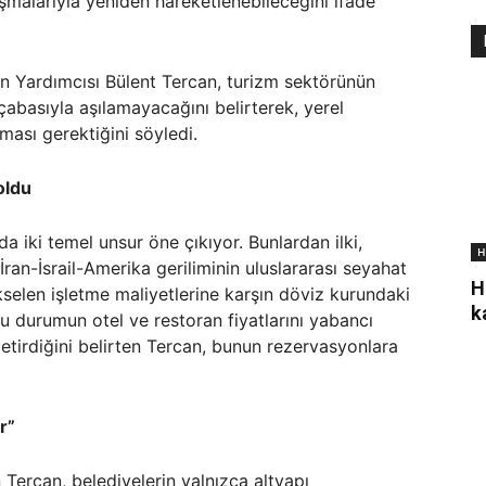
malarıyla yeniden hareketlenebileceğini ifade
n Yardımcısı Bülent Tercan, turizm sektörünün
 çabasıyla aşılamayacağını belirterek, yerel
ması gerektiğini söyledi.
oldu
 iki temel unsur öne çıkıyor. Bunlardan ilki,
H
ran-İsrail-Amerika geriliminin uluslararası seyahat
H
ükselen işletme maliyetlerine karşın döviz kurundaki
k
u durumun otel ve restoran fiyatlarını yabancı
etirdiğini belirten Tercan, bunun rezervasyonlara
r”
 Tercan, belediyelerin yalnızca altyapı