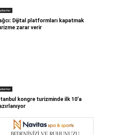
aberler
ağcı: Dijital platformları kapatmak
urizme zarar verir
aberler
stanbul kongre turizminde ilk 10’a
azırlanıyor