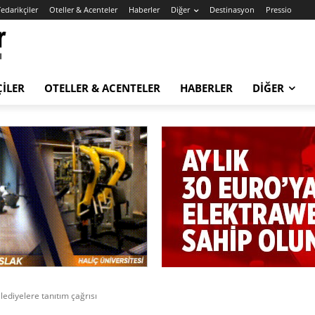
edarikçiler
Oteller & Acenteler
Haberler
Diğer
Destinasyon
Pressio
ÇILER
OTELLER & ACENTELER
HABERLER
DIĞER
lediyelere tanıtım çağrısı