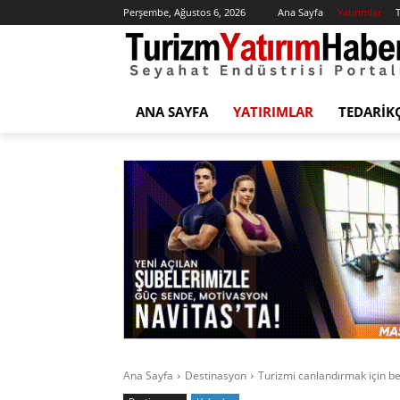
Perşembe, Ağustos 6, 2026
Ana Sayfa
Yatırımlar
T
ANA SAYFA
YATIRIMLAR
TEDARIK
Ana Sayfa
Destinasyon
Turizmi canlandırmak için be