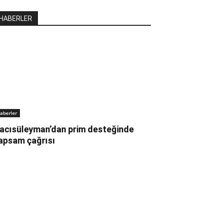
HABERLER
aberler
acısüleyman’dan prim desteğinde
apsam çağrısı