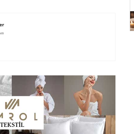
er
com