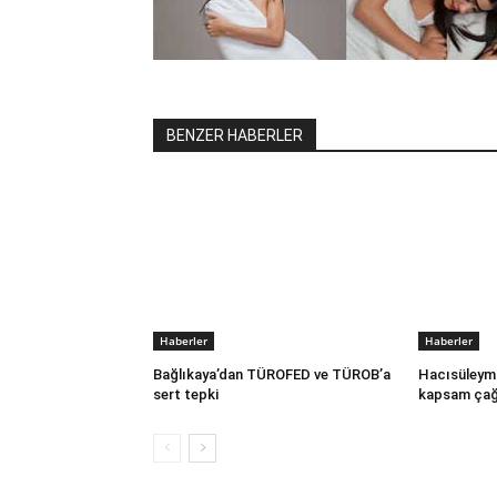
BENZER HABERLER
Haberler
Haberler
Bağlıkaya’dan TÜROFED ve TÜROB’a
Hacısüleym
sert tepki
kapsam çağ