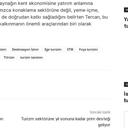
kaynağın kent ekonomisine yatırım anlamına
yalnızca konaklama sektörüne değil, yeme-içme,
H
 de doğrudan katkı sağladığını belirten Tercan, bu
Y
kalkınmanın önemli araçlarından biri olarak
t
izmi
Destinasyon İzmir
Ege turizmi
ETİK
Foça turizmi
TUrizm
turizm tanıtımı
H
İ
h
Sonraki İçerik
on
Turizm sektörüne yıl sonuna kadar prim desteği
geliyor