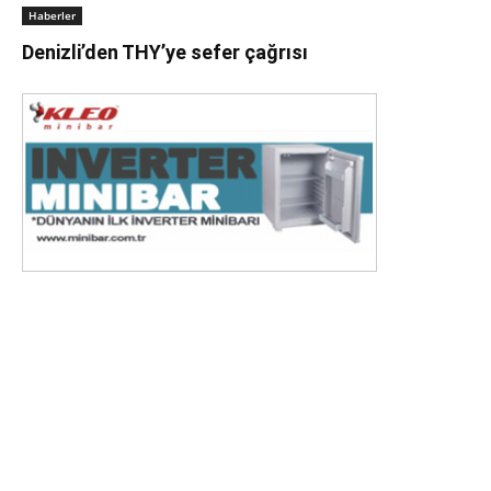
Haberler
Denizli’den THY’ye sefer çağrısı