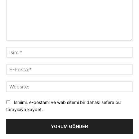
Yorum:
İsi
E-
Pos
Web
Ismimi, e-postamı ve web sitemi bir dahaki sefere bu
tarayıcıya kaydet.