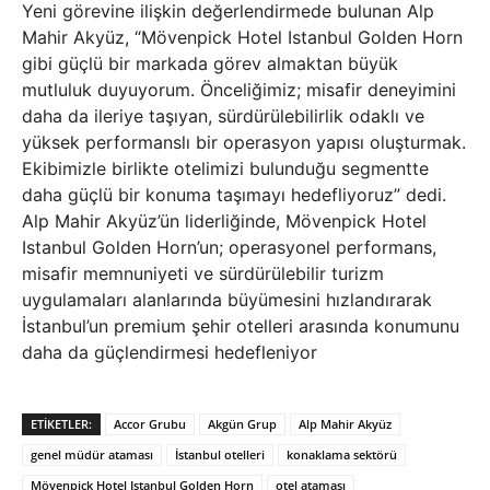
Yeni görevine ilişkin değerlendirmede bulunan Alp
Mahir Akyüz, “Mövenpick Hotel Istanbul Golden Horn
gibi güçlü bir markada görev almaktan büyük
mutluluk duyuyorum. Önceliğimiz; misafir deneyimini
daha da ileriye taşıyan, sürdürülebilirlik odaklı ve
yüksek performanslı bir operasyon yapısı oluşturmak.
Ekibimizle birlikte otelimizi bulunduğu segmentte
daha güçlü bir konuma taşımayı hedefliyoruz” dedi.
Alp Mahir Akyüz’ün liderliğinde, Mövenpick Hotel
Istanbul Golden Horn’un; operasyonel performans,
misafir memnuniyeti ve sürdürülebilir turizm
uygulamaları alanlarında büyümesini hızlandırarak
İstanbul’un premium şehir otelleri arasında konumunu
daha da güçlendirmesi hedefleniyor
ETIKETLER:
Accor Grubu
Akgün Grup
Alp Mahir Akyüz
genel müdür ataması
İstanbul otelleri
konaklama sektörü
Mövenpick Hotel Istanbul Golden Horn
otel ataması