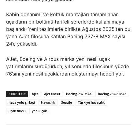
Kabin donanımı ve koltuk montajları tamamlanan
uçakların bir bölümü tarifeli seferlerde kullanılmaya
başlandı. Yeni teslimlerle birlikte Ağustos 2025’ten bu
yana AJet filosuna katılan Boeing 737-8 MAX sayısı
24’e yükseldi.
AJet, Boeing ve Airbus marka yeni nesil uçak
yatırımlarını sürdürürken, yıl sonunda filosunun yüzde
76’sını yeni nesil uçaklardan oluşturmayı hedefliyor.
ETIKETLER:
Ajet
AJet filosu
Boeing 737 MAX
Boeing 737-8 MAX
hava yolu şirketi
Havacılık
Seattle
Türkiye havacılık
uçak filosu
yeni uçak