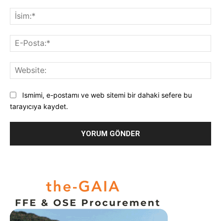
Yorum:
İsi
E-
Pos
Web
Ismimi, e-postamı ve web sitemi bir dahaki sefere bu
tarayıcıya kaydet.