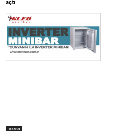
açtı
Haberler