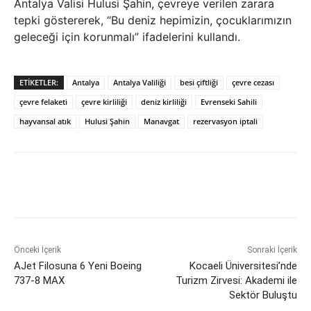
Antalya Valisi Hulusi Şahin, çevreye verilen zarara
tepki göstererek, “Bu deniz hepimizin, çocuklarımızın
geleceği için korunmalı” ifadelerini kullandı.
ETIKETLER:
Antalya
Antalya Valiliği
besi çiftliği
çevre cezası
çevre felaketi
çevre kirliliği
deniz kirliliği
Evrenseki Sahili
hayvansal atık
Hulusi Şahin
Manavgat
rezervasyon iptali
Önceki İçerik
Sonraki İçerik
AJet Filosuna 6 Yeni Boeing
Kocaeli Üniversitesi’nde
737-8 MAX
Turizm Zirvesi: Akademi ile
Sektör Buluştu