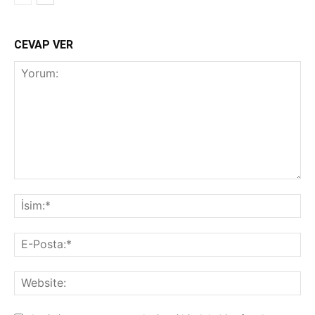
CEVAP VER
Yorum:
İsi
E-
Pos
Web