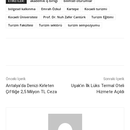
ETIKETLER:
akademik iş birliği
bilimsel oturumlar
bölgesel kalkınma
Emrah Özkul
Kartepe
Kocaeli turizmi
Kocaeli Üniversitesi
Prof. Dr. Nuh Zafer Cantürk
Turizm Eğitimi
Turizm Fakültesi
Turizm sektörü
turizm sempozyumu
Önceki İçerik
Sonraki İçerik
Antalya’da Denizi Kirleten
Uşak’ın İlk Lüks Termal Oteli
Çiftliğe 2,5 Milyon TL Ceza
Hizmete Açıldı