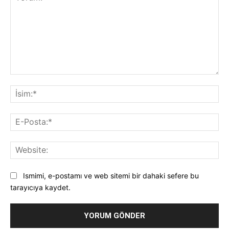
Yorum:
İsi
E-
Pos
Web
Ismimi, e-postamı ve web sitemi bir dahaki sefere bu
tarayıcıya kaydet.