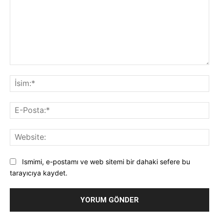
Yorum:
İsi
E-
Pos
Web
Ismimi, e-postamı ve web sitemi bir dahaki sefere bu
tarayıcıya kaydet.