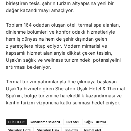
birleştiren tesis, şehrin turizm altyapısına yeni bir
değer kazandırmayı amaçlıyor.
Toplam 164 odadan oluşan otel, termal spa alanları,
dinlenme bölümleri ve konfor odaklı hizmetleriyle
hem iş dünyasına hem de şehir dışından gelen
ziyaretçilere hitap ediyor. Modern mimarisi ve
kapsamlı hizmet alanlarıyla dikkat çeken tesisin,
Uşak’ın sağlık ve wellness turizmindeki potansiyelini
artırması bekleniyor.
Termal turizm yatırımlarıyla öne çıkmaya başlayan
Uşak’ta hizmete giren Sheraton Uşak Hotel & Thermal
Spa’nın, bölge turizmine hareketlilik kazandırması ve
kentin turizm vizyonuna katkı sunması hedefleniyor.
ETIKETLER:
konaklama sektörü
lüks otel
Sağlık Turizmi
Sheraton Hotel
Sheraton Uşak
spa oteli
termal otel