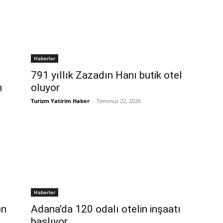
Haberler
791 yıllık Zazadın Hanı butik otel
n
oluyor
Turizm Yatirim Haber
-
Temmuz 22, 2026
Haberler
on
Adana’da 120 odalı otelin inşaatı
başlıyor