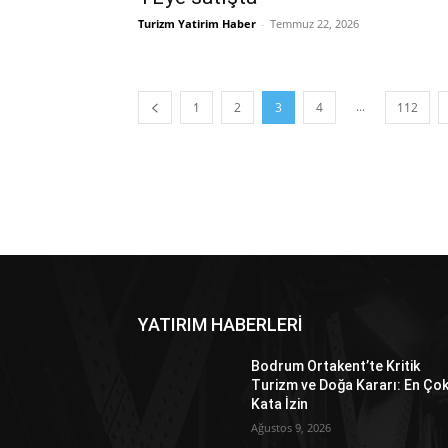
Turizm Yatirim Haber
-
Temmuz 22, 2026
...
1
2
3
4
112
YATIRIM HABERLERİ
Bodrum Ortakent’te Kritik
Turizm ve Doğa Kararı: En Çok
Kata İzin
Ağustos 9, 2026