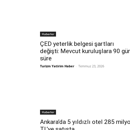
Haberler
ÇED yeterlik belgesi şartları
değişti: Mevcut kuruluşlara 90 gü
süre
Turizm Yatirim Haber
-
Temmuz 23, 2026
Haberler
Ankara’da 5 yıldızlı otel 285 mily
TL’ye satışta