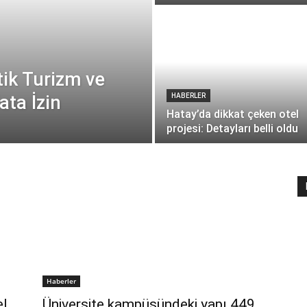
tik Turizm ve
ata İzin
HABERLER
Hatay’da dikkat çeken otel
projesi: Detayları belli oldu
Haberler
el
Üniversite kampüsündeki yapı 449