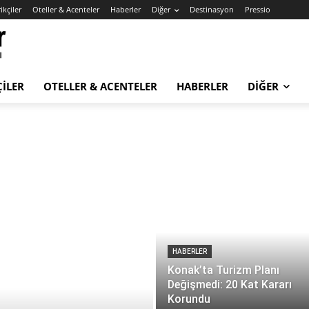
ikçiler
Oteller & Acenteler
Haberler
Diğer
Destinasyon
Pressio
ÇILER
OTELLER & ACENTELER
HABERLER
DIĞER
HABERLER
Konak’ta Turizm Planı
Değişmedi: 20 Kat Kararı
Korundu