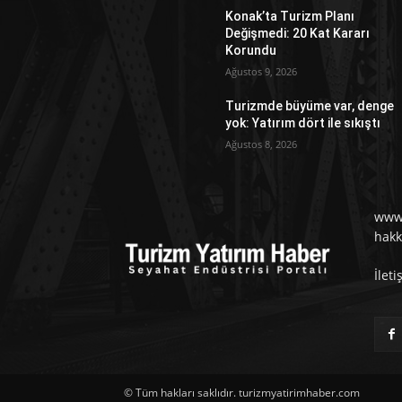
Konak’ta Turizm Planı
Değişmedi: 20 Kat Kararı
Korundu
Ağustos 9, 2026
Turizmde büyüme var, denge
yok: Yatırım dört ile sıkıştı
Ağustos 8, 2026
www.
hakk
İlet
© Tüm hakları saklıdır. turizmyatirimhaber.com