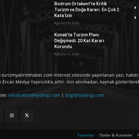
Bodrum Ortakent’te Kritik
Turizm ve Doğa Kararı: En Çok 2
Kata İzin
Ağustos 9, 2026
Konak’ta Turizm Planı
Değişmedi: 20 Kat Kararı
Korundu
Ağustos 9, 2026
turizmyatirimhaber.com internet sitesinde yayınlanan yazı, haber, 
ı Ercan Medya Yayıncılık’a aittir. İzin alınmadan, kaynak gösterilere
işim:
sebahattin@tiydergi.com
|
bilgi@tiydergi.com
Yatırımlar
Oteller & Acenteler