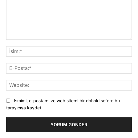
Yorum:
İsi
E-
Pos
Web
Ismimi, e-postamı ve web sitemi bir dahaki sefere bu
tarayıcıya kaydet.