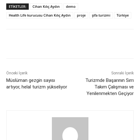
ETIKETLER:
Cihan Kılıç Aydın
demo
Health Life kurucusu Cihan Kılıç Aydın
proje
şifa turizmi
Türkiye
Önceki İçerik
Sonraki İçerik
Müslüman gezgin sayısı
Turizmde Başarının Sırrı
artıyor, helal turizm yükseliyor
Takım Çalışması ve
Yenilenmekten Geçiyor