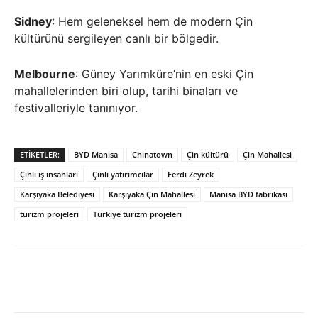
Sidney
: Hem geleneksel hem de modern Çin
kültürünü sergileyen canlı bir bölgedir.
Melbourne
: Güney Yarımküre’nin en eski Çin
mahallelerinden biri olup, tarihi binaları ve
festivalleriyle tanınıyor.
ETIKETLER:
BYD Manisa
Chinatown
Çin kültürü
Çin Mahallesi
Çinli iş insanları
Çinli yatırımcılar
Ferdi Zeyrek
Karşıyaka Belediyesi
Karşıyaka Çin Mahallesi
Manisa BYD fabrikası
turizm projeleri
Türkiye turizm projeleri