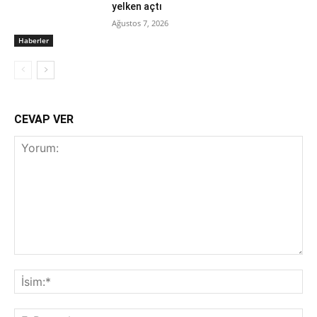
yelken açtı
Ağustos 7, 2026
Haberler
CEVAP VER
Yorum:
İsi
E-