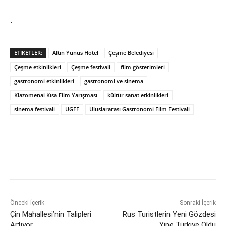
.
ETIKETLER:
Altın Yunus Hotel
Çeşme Belediyesi
Çeşme etkinlikleri
Çeşme festivali
film gösterimleri
gastronomi etkinlikleri
gastronomi ve sinema
Klazomenai Kısa Film Yarışması
kültür sanat etkinlikleri
sinema festivali
UGFF
Uluslararası Gastronomi Film Festivali
Önceki İçerik
Sonraki İçerik
Çin Mahallesi’nin Talipleri
Rus Turistlerin Yeni Gözdesi
Artıyor
Yine Türkiye Oldu