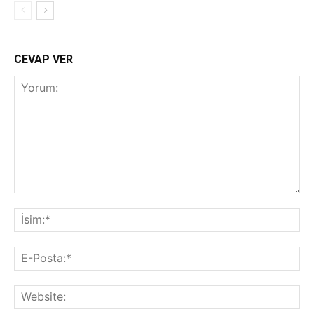
CEVAP VER
Yorum:
İsi
E-
Pos
Web