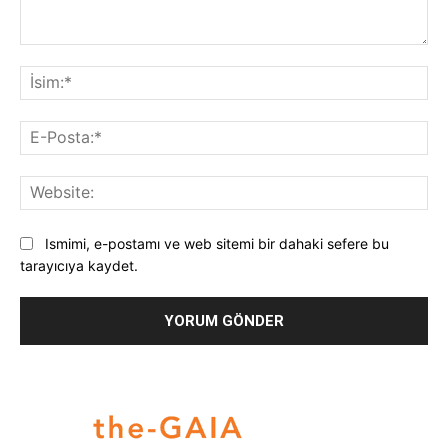
Yorum:
İsi
E-
Pos
Web
Ismimi, e-postamı ve web sitemi bir dahaki sefere bu
tarayıcıya kaydet.