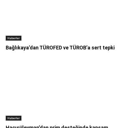
Haberler
Bağlıkaya’dan TÜROFED ve TÜROB’a sert tepki
Haberler
Hacısüleyman’dan prim desteğinde kapsam