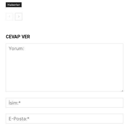
Haberler
CEVAP VER
Yorum:
İsi
E-
Pos