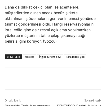
Daha da dikkat çekici olan ise acentelere,
müşterilerden alınan ancak henüz şirkete
aktarılmamış ödemelerin geri verilmemesi yönünde
talimat gönderilmesi oldu. Hangi rezervasyonların
iptal edildiğine dair resmi açıklama yapılmazken,
yüzlerce müşterinin tatile çıkıp çıkamayacağı
belirsizliğini koruyor. (Sözcü)
ETIKETLER:
iflas etti
İngiliz turizm devi
Para iadesi yok
Önceki İçerik
Sonraki İçerik
Çeşme’de Tarihi Kervansaray
DENTUROD: Denizli, kültür ve