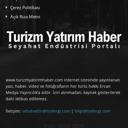
Çerez Politikası
Açık Rıza Metni
www.turizmyatirimhaber.com internet sitesinde yayınlanan
yazı, haber, video ve fotoğrafların her türlü hakkı Ercan
Medya Yayıncılık’a aittir. İzin alınmadan, kaynak gösterilerek
dahi iktibas edilemez.
İletişim:
sebahattin@tiydergi.com
|
bilgi@tiydergi.com