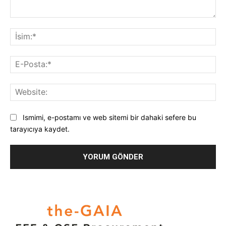
Yorum:
İsi
E-
Pos
Web
Ismimi, e-postamı ve web sitemi bir dahaki sefere bu
tarayıcıya kaydet.