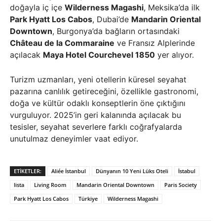
doğayla iç içe
Wilderness Magashi
, Meksika’da ilk
Park Hyatt Los Cabos
, Dubai’de
Mandarin Oriental
Downtown
, Burgonya’da bağların ortasındaki
Château de la Commaraine
ve Fransız Alplerinde
açılacak
Maya Hotel Courchevel 1850
yer alıyor.
Turizm uzmanları, yeni otellerin küresel seyahat
pazarına canlılık getireceğini, özellikle gastronomi,
doğa ve kültür odaklı konseptlerin öne çıktığını
vurguluyor. 2025’in geri kalanında açılacak bu
tesisler, seyahat severlere farklı coğrafyalarda
unutulmaz deneyimler vaat ediyor.
ETIKETLER:
Aliée İstanbul
Dünyanın 10 Yeni Lüks Oteli
İstabul
lista
Living Room
Mandarin Oriental Downtown
Paris Society
Park Hyatt Los Cabos
Türkiye
Wilderness Magashi