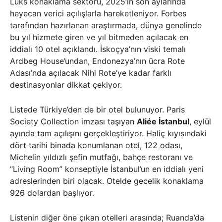
Lüks konaklama sektörü, 2025’in son aylarında
heyecan verici açılışlarla hareketleniyor. Forbes
tarafından hazırlanan araştırmada, dünya genelinde
bu yıl hizmete giren ve yıl bitmeden açılacak en
iddialı 10 otel açıklandı. İskoçya’nın viski temalı
Ardbeg House’undan, Endonezya’nın ücra Rote
Adası’nda açılacak Nihi Rote’ye kadar farklı
destinasyonlar dikkat çekiyor.
Listede Türkiye’den de bir otel bulunuyor. Paris
Society Collection imzası taşıyan
Aliée İstanbul
, eylül
ayında tam açılışını gerçekleştiriyor. Haliç kıyısındaki
dört tarihi binada konumlanan otel, 122 odası,
Michelin yıldızlı şefin mutfağı, bahçe restoranı ve
“Living Room” konseptiyle İstanbul’un en iddialı yeni
adreslerinden biri olacak. Otelde gecelik konaklama
926 dolardan başlıyor.
Listenin diğer öne çıkan otelleri arasında; Ruanda’da