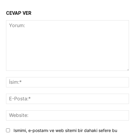
CEVAP VER
Yorum:
İsi
E-
Pos
Web
Ismimi, e-postamı ve web sitemi bir dahaki sefere bu