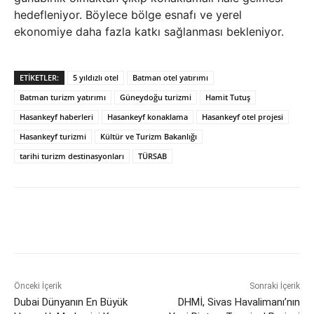
hedefleniyor. Böylece bölge esnafı ve yerel
ekonomiye daha fazla katkı sağlanması bekleniyor.
ETIKETLER:
5 yıldızlı otel
Batman otel yatırımı
Batman turizm yatırımı
Güneydoğu turizmi
Hamit Tutuş
Hasankeyf haberleri
Hasankeyf konaklama
Hasankeyf otel projesi
Hasankeyf turizmi
Kültür ve Turizm Bakanlığı
tarihi turizm destinasyonları
TÜRSAB
Önceki İçerik
Sonraki İçerik
Dubai Dünyanın En Büyük
DHMİ, Sivas Havalimanı’nın