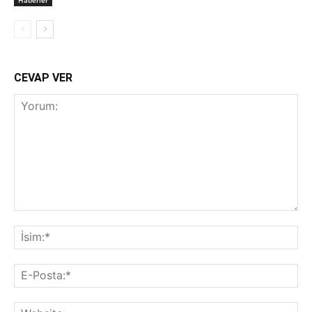
CEVAP VER
Yorum:
İsi
E-
Pos
Web