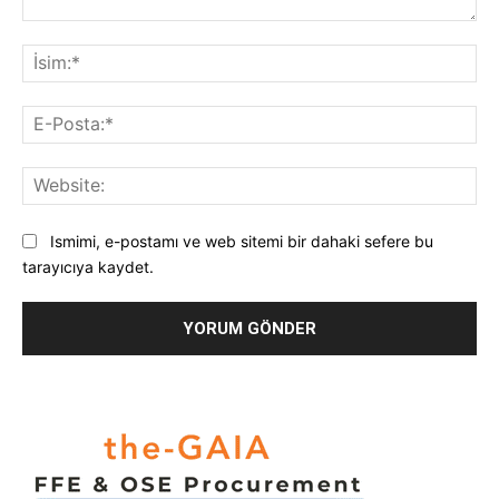
Yorum:
İsi
E-
Pos
Web
Ismimi, e-postamı ve web sitemi bir dahaki sefere bu
tarayıcıya kaydet.