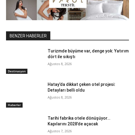
BENZER HABERLER
Turizmde büyüme var, denge yok: Yatırım
dört ile sıkıştı
Ağustos 8, 2026
Destinasyon
Hatay’da dikkat çeken otel projesi:
Detayları belli oldu
Ağustos 8, 2026
Haberler
Tarihi fabrika otele dönüşüyor…
Kapılarını 2028’de açacak
Ağustos 7, 2026