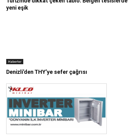
Turizmde dikkat çeken tablo: Belgeli tesislerde
yeni eşik
Haberler
Denizli’den THY’ye sefer çağrısı