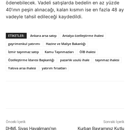
ödenebilecek. Vadeli satışlarda bedelin en az yüzde
40’ının peşin alınacağı, kalan kısmın ise en fazla 48 ay
vadeyle tahsil edileceği kaydedildi.
ETIKETLER:
Ankara arsa satışı
Antalya özelleştirme ihalesi
gayrimenkul yatırımı
Hazine ve Maliye Bakanlığı
İzmir taşınmaz satışı
Kamu Taşınmazları
ÖİB ihalesi
Özelleştirme İdaresi Başkanlığı
pazarlık usulü ihale
taşınmaz ihalesi
Yalova arsa ihalesi
yatırım fırsatları
Önceki İçerik
Sonraki İçerik
DHMİ, Sivas Havalimanı’nın
Kurban Bayramınız Kutlu