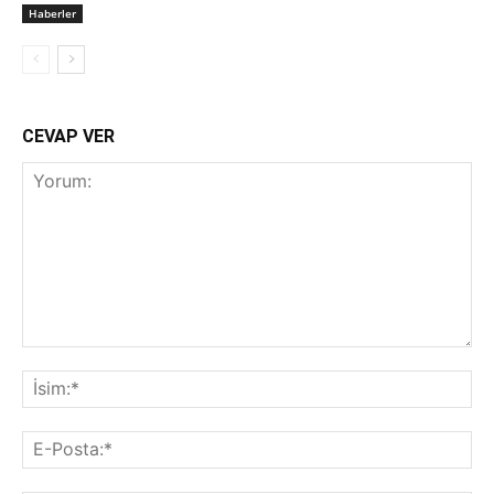
Haberler
CEVAP VER
Yorum:
İsi
E-
Pos