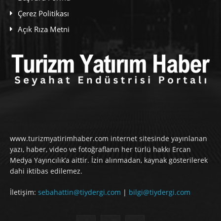
Çerez Politikası
Açık Rıza Metni
www.turizmyatirimhaber.com internet sitesinde yayınlanan
yazı, haber, video ve fotoğrafların her türlü hakkı Ercan
Medya Yayıncılık’a aittir. İzin alınmadan, kaynak gösterilerek
dahi iktibas edilemez.
İletişim:
sebahattin@tiydergi.com
|
bilgi@tiydergi.com