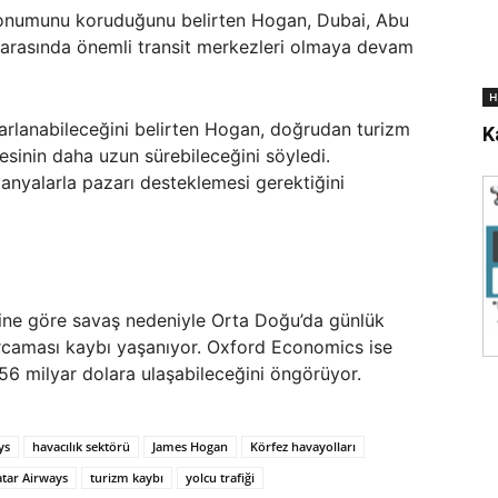
k konumunu koruduğunu belirten Hogan, Dubai, Abu
 arasında önemli transit merkezleri olmaya devam
H
oparlanabileceğini belirten Hogan, doğrudan turizm
K
esinin daha uzun sürebileceğini söyledi.
anyalarla pazarı desteklemesi gerektiğini
ine göre savaş nedeniyle Orta Doğu’da günlük
arcaması kaybı yaşanıyor. Oxford Economics ise
6 milyar dolara ulaşabileceğini öngörüyor.
ys
havacılık sektörü
James Hogan
Körfez havayolları
tar Airways
turizm kaybı
yolcu trafiği