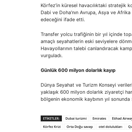
Körfez’in küresel havacılıktaki strateji
Dabi ve Doha’nın Avrupa, Asya ve Afrika
edeceğini ifade etti.
Transfer yolcu trafiğinin bir yıl içinde t
amaçlı seyahatlerin eski seviyelere dönm
Havayollarının talebi canlandıracak kamp
vurguladı.
Günlük 600 milyon dolarlık kayıp
Dünya Seyahat ve Turizm Konseyi veriler
yaklaşık 600 milyon dolarlık ziyaretçi h
bölgenin ekonomik kaybının yıl sonunda 5
ETIKETLER:
Dubai turizmi
Emirates
Etihad Airwa
Körfez Krizi
Orta Doğu savaşı
otel dolulukları
Qa