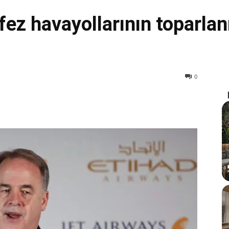
z havayollarının toparlanm
0