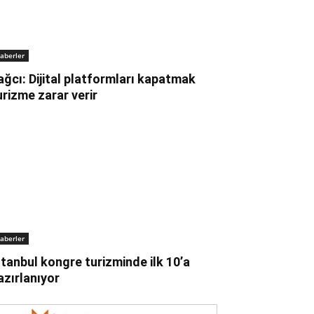
aberler
ağcı: Dijital platformları kapatmak
urizme zarar verir
aberler
stanbul kongre turizminde ilk 10’a
azırlanıyor