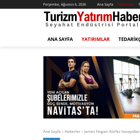
Perşembe, Ağustos 6, 2026
Ana Sayfa
Yatırımlar
T
ANA SAYFA
YATIRIMLAR
TEDARIK
Ana Sayfa
Haberler
James Hogan: Körfez havayolların