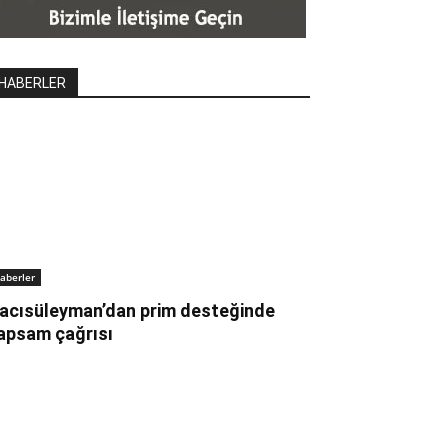
HABERLER
aberler
acısüleyman’dan prim desteğinde
apsam çağrısı