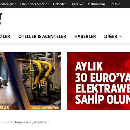
edarikçiler
Oteller & Acenteler
Haberler
Diğer
Destinasyon
Pressio
ÇILER
OTELLER & ACENTELER
HABERLER
DIĞER
ın toparlanması 2 yılı bulabilir