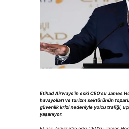
Etihad Airways’in eski CEO’su James Ho
havayolları ve turizm sektörünün toparla
güvenlik krizi nedeniyle yolcu trafiği, u
yaşanıyor.
Etihad Airways’in eski CEO’su James Ho