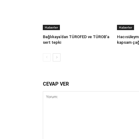
Haberler
Haberler
Bağlıkaya’dan TÜROFED ve TÜROB’a
Hacısüleym
sert tepki
kapsam çağ
CEVAP VER