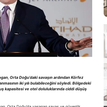
gan, Orta Doğu’daki savaşın ardından Körfez
nmasının iki yılı bulabileceğini söyledi. Bölgedeki
çuş kapasitesi ve otel doluluklarında ciddi düşüş
gan, Orta Doğu’da yaşanan savaş ve güvenlik