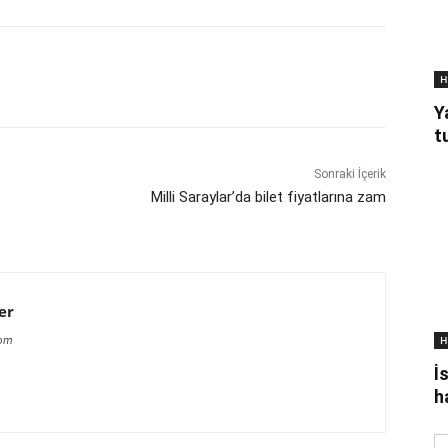
H
Y
t
Sonraki İçerik
Milli Saraylar’da bilet fiyatlarına zam
er
H
com
İ
h