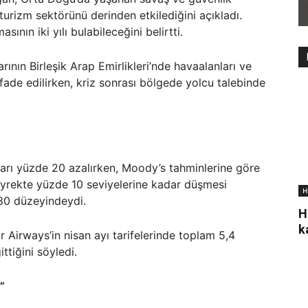
turizm sektörünü derinden etkilediğini açıkladı.
nın iki yılı bulabileceğini belirtti.
arının Birleşik Arap Emirlikleri’nde havaalanları ve
 ifade edilirken, kriz sonrası bölgede yolcu talebinde
ları yüzde 20 azalırken, Moody’s tahminlerine göre
çeyrekte yüzde 10 seviyelerine kadar düşmesi
H
80 düzeyindeydi.
H
k
 Airways’in nisan ayı tarifelerinde toplam 5,4
ttiğini söyledi.
”