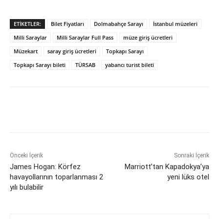
ETIKETLER:
Bilet Fiyatları
Dolmabahçe Sarayı
İstanbul müzeleri
Milli Saraylar
Milli Saraylar Full Pass
müze giriş ücretleri
Müzekart
saray giriş ücretleri
Topkapı Sarayı
Topkapı Sarayı bileti
TÜRSAB
yabancı turist bileti
Önceki İçerik
Sonraki İçerik
James Hogan: Körfez
Marriott’tan Kapadokya’ya
havayollarının toparlanması 2
yeni lüks otel
yılı bulabilir