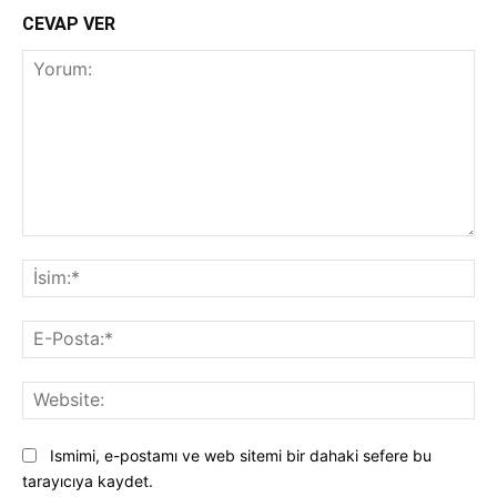
CEVAP VER
Yorum:
İsi
E-
Pos
Web
Ismimi, e-postamı ve web sitemi bir dahaki sefere bu
tarayıcıya kaydet.