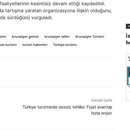
faaliyetlerinin kesintisiz devam ettiği kaydedildi.
da tartışma yaratan organizasyona ilişkin olduğunu,
inde sürdüğünü vurguladı.
H
İ
izmi
kruvaziyer gemisi
kruvaziyer seferi
Kruvaziyer Turizmi
h
man turizmi
turizm haberleri
Türkiye turizmi;
Sonraki İçerik
Türkiye turizminde sessiz tehlike: Fiyat avantajı
hızla eriyor