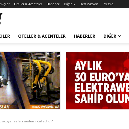
ikçiler
Oteller & Acenteler
Haberler
Diğer
Destinasyon
Pressio
ÇILER
OTELLER & ACENTELER
HABERLER
DIĞER
aziyer seferi neden iptal edildi?