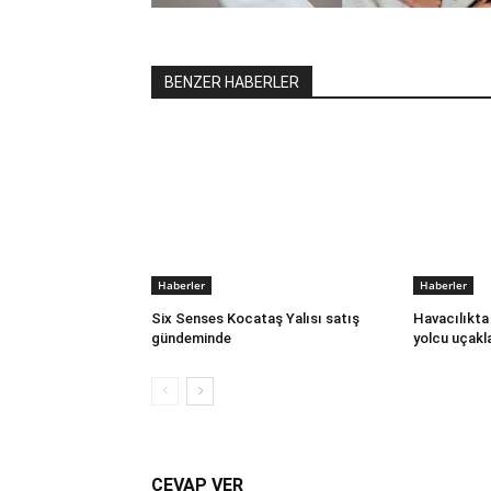
BENZER HABERLER
Haberler
Haberler
Six Senses Kocataş Yalısı satış
Havacılıkta 
gündeminde
yolcu uçakla
CEVAP VER