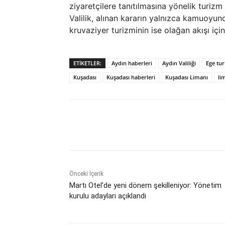
ziyaretçilere tanıtılmasına yönelik turizm 
Valilik, alınan kararın yalnızca kamuoyun
kruvaziyer turizminin ise olağan akışı iç
ETIKETLER:
Aydın haberleri
Aydın Valiliği
Ege tur
Kuşadası
Kuşadası haberleri
Kuşadası Limanı
li
Paylaş
Önceki İçerik
Martı Otel’de yeni dönem şekilleniyor: Yönetim
kurulu adayları açıklandı