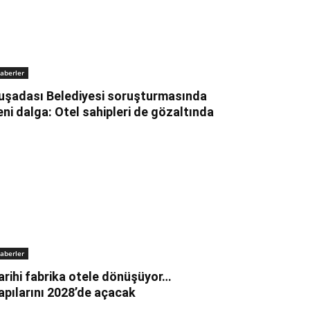
aberler
uşadası Belediyesi soruşturmasında
eni dalga: Otel sahipleri de gözaltında
aberler
arihi fabrika otele dönüşüyor…
apılarını 2028’de açacak