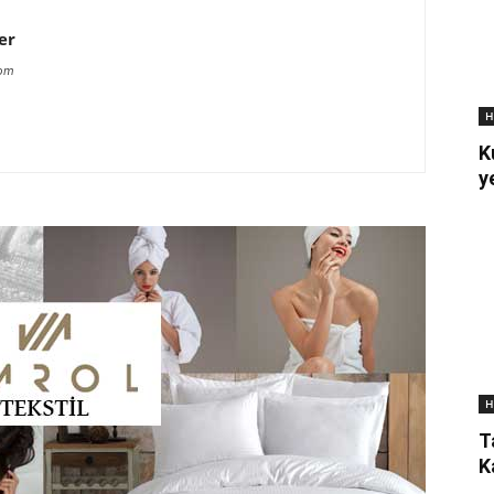
er
com
H
K
y
H
T
K