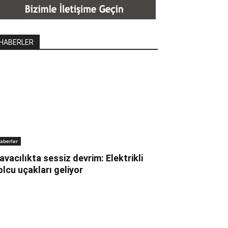
HABERLER
aberler
avacılıkta sessiz devrim: Elektrikli
olcu uçakları geliyor