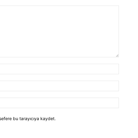
İsim:*
E-
Posta:*
Website:
sefere bu tarayıcıya kaydet.