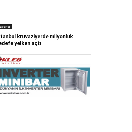
aberler
stanbul kruvaziyerde milyonluk
edefe yelken açtı