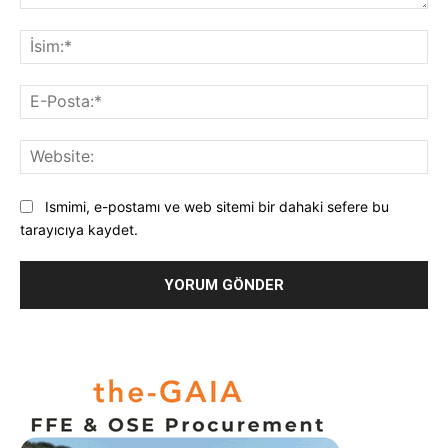
Yorum:
İsi
E-
Pos
Web
Ismimi, e-postamı ve web sitemi bir dahaki sefere bu
tarayıcıya kaydet.