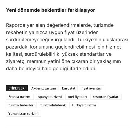
Yeni dönemde beklentiler farklılaşıyor
Raporda yer alan değerlendirmelerde, turizmde
rekabetin yalnızca uygun fiyat üzerinden
sürdürülemeyeceği vurgulandı. Türkiye’nin uluslararası
pazardaki konumunu güçlendirebilmesi için hizmet
kalitesi, sürdürülebilirlik, yüksek standartlar ve
ziyaretçi memnuniyetini öne çıkaran bir yaklaşımın
daha belirleyici hale geldiği ifade edildi.
ETIKETLER:
Akdeniz turizmi
Eurostat
fiyat avantajı
Fransa turizmi
İspanya turizmi
otel fiyatları
restoran fiyatları
turizm haberleri
turizmdatabank
Türkiye turizmi
Yunanistan turizmi