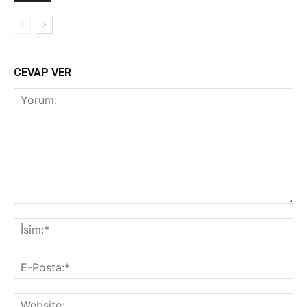
CEVAP VER
Yorum:
İsi
E-
Pos
Web