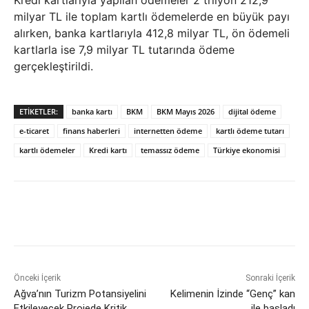
milyar TL ile toplam kartlı ödemelerde en büyük payı
alırken, banka kartlarıyla 412,8 milyar TL, ön ödemeli
kartlarla ise 7,9 milyar TL tutarında ödeme
gerçekleştirildi.
ETIKETLER:
banka kartı
BKM
BKM Mayıs 2026
dijital ödeme
e-ticaret
finans haberleri
internetten ödeme
kartlı ödeme tutarı
kartlı ödemeler
Kredi kartı
temassız ödeme
Türkiye ekonomisi
Önceki İçerik
Sonraki İçerik
Ağva’nın Turizm Potansiyelini
Kelimenin İzinde “Genç” kan
Etkileyecek Projede Kritik
ile başladı