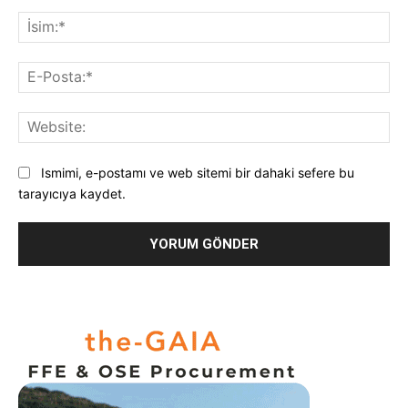
Yorum:
İsi
E-
Pos
Web
Ismimi, e-postamı ve web sitemi bir dahaki sefere bu
tarayıcıya kaydet.