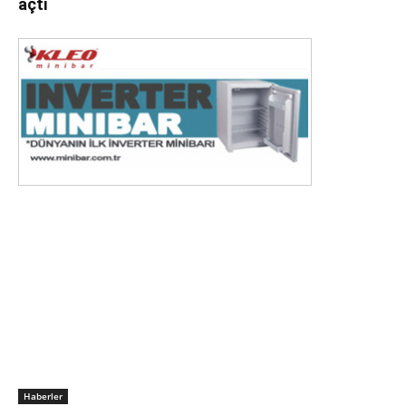
açtı
Haberler