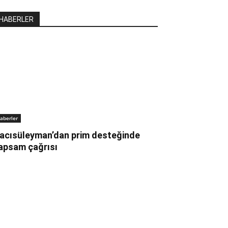
HABERLER
aberler
acısüleyman’dan prim desteğinde
apsam çağrısı