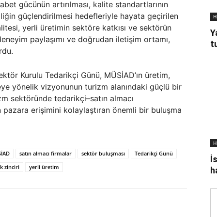
abet gücünün artırılması, kalite standartlarının
iliğin güçlendirilmesi hedefleriyle hayata geçirilen
H
alitesi, yerli üretimin sektöre katkısı ve sektörün
Y
lı deneyim paylaşımı ve doğrudan iletişim ortamı,
t
rdu.
Sektör Kurulu Tedarikçi Günü, MÜSİAD’ın üretim,
irmeye yönelik vizyonunun turizm alanındaki güçlü bir
izm sektöründe tedarikçi–satın almacı
n pazara erişimini kolaylaştıran önemli bir buluşma
H
İAD
satın almacı firmalar
sektör buluşması
Tedarikçi Günü
İ
k zinciri
yerli üretim
h