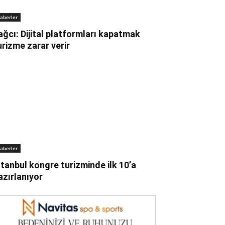
aberler
ağcı: Dijital platformları kapatmak
urizme zarar verir
aberler
stanbul kongre turizminde ilk 10’a
azırlanıyor