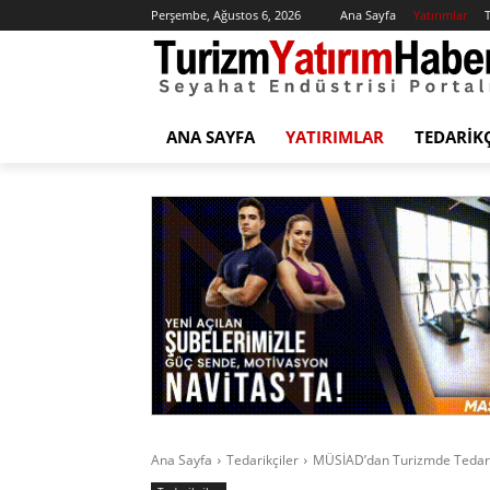
Perşembe, Ağustos 6, 2026
Ana Sayfa
Yatırımlar
T
ANA SAYFA
YATIRIMLAR
TEDARIK
Ana Sayfa
Tedarikçiler
MÜSİAD’dan Turizmde Tedari