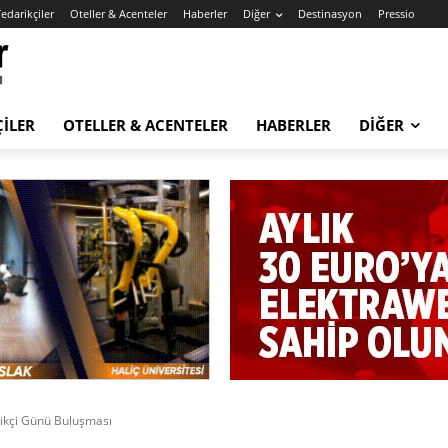
edarikçiler
Oteller & Acenteler
Haberler
Diğer
Destinasyon
Pressio
ÇILER
OTELLER & ACENTELER
HABERLER
DIĞER
kçi Günü Buluşması