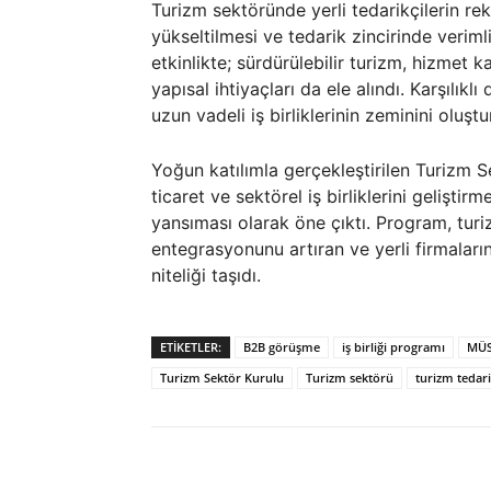
Turizm sektöründe yerli tedarikçilerin rek
yükseltilmesi ve tedarik zincirinde veriml
etkinlikte; sürdürülebilir turizm, hizmet k
yapısal ihtiyaçları da ele alındı. Karşılık
uzun vadeli iş birliklerinin zeminini oluştu
Yoğun katılımla gerçekleştirilen Turizm 
ticaret ve sektörel iş birliklerini gelişt
yansıması olarak öne çıktı. Program, tur
entegrasyonunu artıran ve yerli firmaları
niteliği taşıdı.
ETIKETLER:
B2B görüşme
iş birliği programı
MÜS
Turizm Sektör Kurulu
Turizm sektörü
turizm tedari
Paylaş