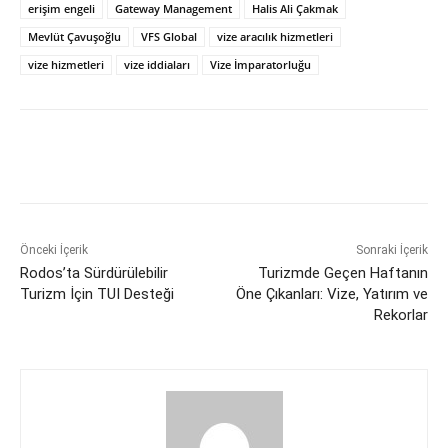
erişim engeli
Gateway Management
Halis Ali Çakmak
Mevlüt Çavuşoğlu
VFS Global
vize aracılık hizmetleri
vize hizmetleri
vize iddiaları
Vize İmparatorluğu
Önceki İçerik
Sonraki İçerik
Rodos’ta Sürdürülebilir
Turizmde Geçen Haftanın
Turizm İçin TUI Desteği
Öne Çıkanları: Vize, Yatırım ve
Rekorlar