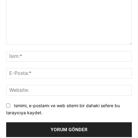
Yorum:
İsi
E-
Pos
Web
Ismimi, e-postamı ve web sitemi bir dahaki sefere bu
tarayıcıya kaydet.