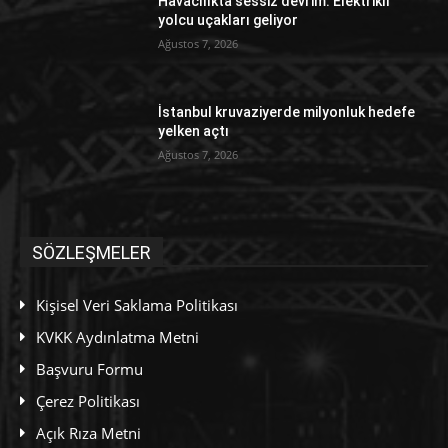
Havacılıkta sessiz devrim: Elektrikli
yolcu uçakları geliyor
Ağustos 7, 2026
İstanbul kruvaziyerde milyonluk hedefe
yelken açtı
Ağustos 7, 2026
SÖZLEŞMELER
Kişisel Veri Saklama Politikası
KVKK Aydınlatma Metni
Başvuru Formu
Çerez Politikası
Açık Rıza Metni