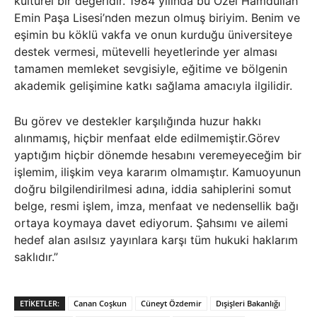
kültürel bir değeridir. 1984 yılında bu Özel Hamdullah
Emin Paşa Lisesi’nden mezun olmuş biriyim. Benim ve
eşimin bu köklü vakfa ve onun kurduğu üniversiteye
destek vermesi, mütevelli heyetlerinde yer alması
tamamen memleket sevgisiyle, eğitime ve bölgenin
akademik gelişimine katkı sağlama amacıyla ilgilidir.
Bu görev ve destekler karşılığında huzur hakkı
alınmamış, hiçbir menfaat elde edilmemiştir.Görev
yaptığım hiçbir dönemde hesabını veremeyeceğim bir
işlemim, ilişkim veya kararım olmamıştır. Kamuoyunun
doğru bilgilendirilmesi adına, iddia sahiplerini somut
belge, resmi işlem, imza, menfaat ve nedensellik bağı
ortaya koymaya davet ediyorum. Şahsımı ve ailemi
hedef alan asılsız yayınlara karşı tüm hukuki haklarım
saklıdır.”
ETIKETLER:
Canan Coşkun
Cüneyt Özdemir
Dışişleri Bakanlığı