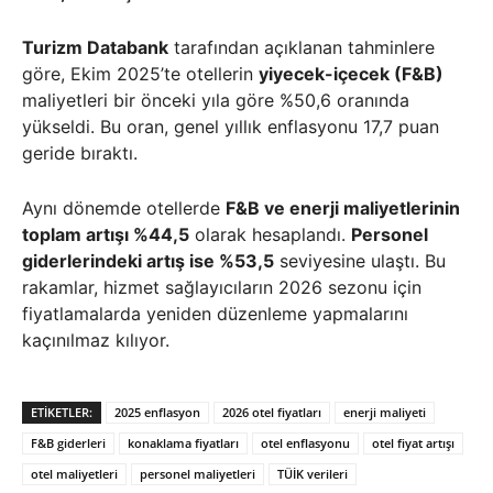
Turizm Databank
tarafından açıklanan tahminlere
göre, Ekim 2025’te otellerin
yiyecek-içecek (F&B)
maliyetleri bir önceki yıla göre %50,6 oranında
yükseldi. Bu oran, genel yıllık enflasyonu 17,7 puan
geride bıraktı.
Aynı dönemde otellerde
F&B ve enerji maliyetlerinin
toplam artışı %44,5
olarak hesaplandı.
Personel
giderlerindeki artış ise %53,5
seviyesine ulaştı. Bu
rakamlar, hizmet sağlayıcıların 2026 sezonu için
fiyatlamalarda yeniden düzenleme yapmalarını
kaçınılmaz kılıyor.
ETIKETLER:
2025 enflasyon
2026 otel fiyatları
enerji maliyeti
F&B giderleri
konaklama fiyatları
otel enflasyonu
otel fiyat artışı
otel maliyetleri
personel maliyetleri
TÜİK verileri