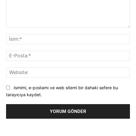
Yorum:
İsi
E-
Pos
Web
Ismimi, e-postamı ve web sitemi bir dahaki sefere bu
tarayıcıya kaydet.