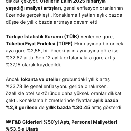
dikkat çekiyor.
Otellerin Ekim 2025 itibarıyla
yaşadığı maliyet artışları
, genel enflasyon oranlarının
üzerinde gerçekleşti. Konaklama fiyatları aylık bazda
düşse de yıllık bazda artmaya devam etti.
Türkiye İstatistik Kurumu (TÜİK)
verilerine göre,
Tüketici Fiyat Endeksi (TÜFE)
Ekim ayında bir önceki
aya göre %2,55, bir önceki yılın aynı ayına göre ise
%32,87 arttı. Son 12 aylık ortalamalara göre artış
%37,15 olarak kaydedildi.
Ancak
lokanta ve oteller
grubundaki yıllık artış
%33,78 ile genel enflasyonu geride bırakırken,
özellikle otel sektöründe daha yüksek oranlar dikkat
çekti. Konaklama hizmetlerinde fiyatlar
aylık bazda
%2,8 gerilese
de
yıllık bazda %30,45
artış gösterdi.
🍽
️ F&B Giderleri %50’yi Aştı, Personel Maliyetleri
%53,5’e Ulaştı