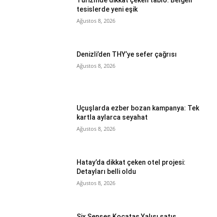
Turizmde dikkat çeken tablo: Belgeli
tesislerde yeni eşik
Ağustos 8, 2026
Denizli’den THY’ye sefer çağrısı
Ağustos 8, 2026
Uçuşlarda ezber bozan kampanya: Tek
kartla aylarca seyahat
Ağustos 8, 2026
Hatay’da dikkat çeken otel projesi:
Detayları belli oldu
Ağustos 8, 2026
Six Senses Kocataş Yalısı satış