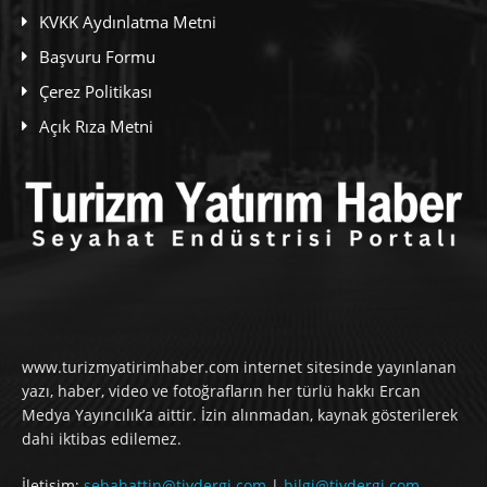
KVKK Aydınlatma Metni
Başvuru Formu
Çerez Politikası
Açık Rıza Metni
www.turizmyatirimhaber.com internet sitesinde yayınlanan
yazı, haber, video ve fotoğrafların her türlü hakkı Ercan
Medya Yayıncılık’a aittir. İzin alınmadan, kaynak gösterilerek
dahi iktibas edilemez.
İletişim:
sebahattin@tiydergi.com
|
bilgi@tiydergi.com