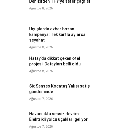
Denizli’den THY’ye sefer çağrısı
Ağustos 8, 2026
Uçuşlarda ezber bozan
kampanya: Tek kartla aylarca
seyahat
Ağustos 8, 2026
Hatay’da dikkat çeken otel
projesi: Detayları belli oldu
Ağustos 8, 2026
Six Senses Kocataş Yalısı satış
gündeminde
Ağustos 7, 2026
Havacılıkta sessiz devrim:
Elektrikli yolcu uçakları geliyor
Ağustos 7, 2026