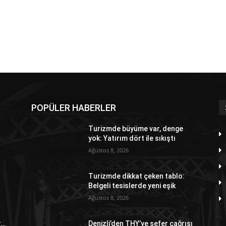
POPÜLER HABERLER
Turizmde büyüme var, denge
yok: Yatırım dört ile sıkıştı
Ağustos 8, 2026
Turizmde dikkat çeken tablo:
Belgeli tesislerde yeni eşik
Ağustos 8, 2026
r…
Denizli’den THY’ye sefer çağrısı