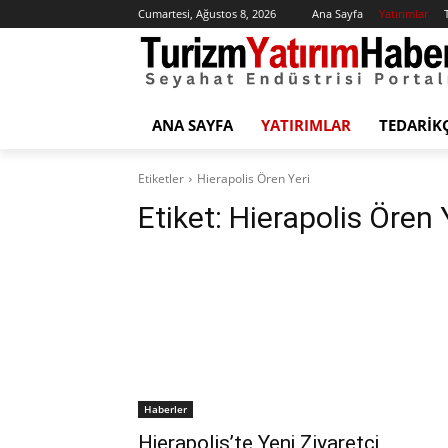
Cumartesi, Ağustos 8, 2026
Ana Sayfa
Yatırımlar
ANA SAYFA
YATIRIMLAR
TEDARIK
Etiketler
Hierapolis Ören Yeri
Etiket:
Hierapolis Ören 
Haberler
Hierapolis’te Yeni Ziyaretçi