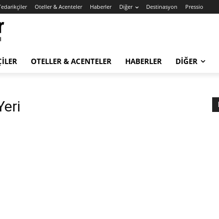
Tedarikçiler
Oteller & Acenteler
Haberler
Diğer
Destinasyon
Pressio
ÇILER
OTELLER & ACENTELER
HABERLER
DIĞER
Yeri