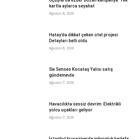
Uçuşlarda ezber bozan kampanya: Tek
kartla aylarca seyahat
Ağustos 8, 2026
Hatay’da dikkat çeken otel projesi:
Detayları belli oldu
Ağustos 8, 2026
Six Senses Kocataş Yalısı satış
gündeminde
Ağustos 7, 2026
Havacılıkta sessiz devrim: Elektrikli
yolcu uçakları geliyor
Ağustos 7, 2026
İstanbul kruvaziyerde milyonluk hedefe