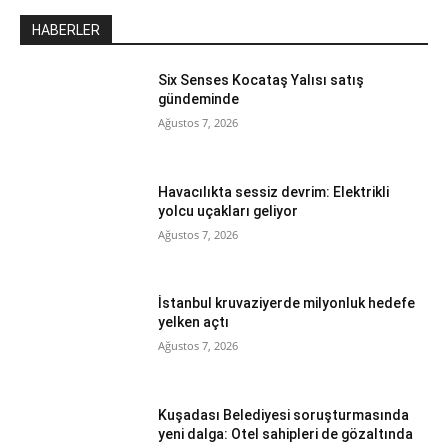
HABERLER
Six Senses Kocataş Yalısı satış
gündeminde
Ağustos 7, 2026
Havacılıkta sessiz devrim: Elektrikli
yolcu uçakları geliyor
Ağustos 7, 2026
İstanbul kruvaziyerde milyonluk hedefe
yelken açtı
Ağustos 7, 2026
Kuşadası Belediyesi soruşturmasında
yeni dalga: Otel sahipleri de gözaltında