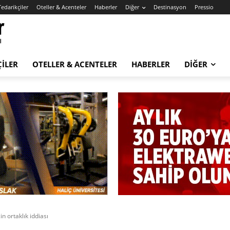
Tedarikçiler
Oteller & Acenteler
Haberler
Diğer
Destinasyon
Pressio
ÇILER
OTELLER & ACENTELER
HABERLER
DIĞER
n ortaklık iddiası