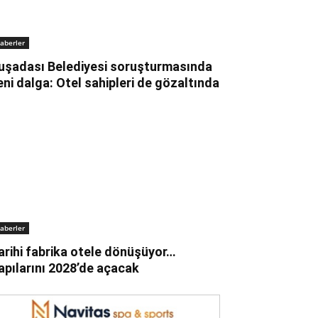
aberler
uşadası Belediyesi soruşturmasında
eni dalga: Otel sahipleri de gözaltında
aberler
arihi fabrika otele dönüşüyor…
apılarını 2028’de açacak