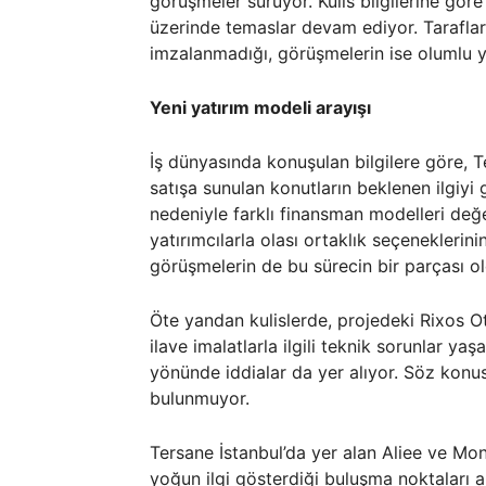
görüşmeler sürüyor. Kulis bilgilerine gö
üzerinde temaslar devam ediyor. Taraflar
imzalanmadığı, görüşmelerin ise olumlu yö
Yeni yatırım modeli arayışı
İş dünyasında konuşulan bilgilere göre, T
satışa sunulan konutların beklenen ilgiyi
nedeniyle farklı finansman modelleri değe
yatırımcılarla olası ortaklık seçenekleri
görüşmelerin de bu sürecin bir parçası ol
Öte yandan kulislerde, projedeki Rixos O
ilave imalatlarla ilgili teknik sorunlar ya
yönünde iddialar da yer alıyor. Söz konusu
bulunmuyor.
Tersane İstanbul’da yer alan Aliee ve M
yoğun ilgi gösterdiği buluşma noktaları a