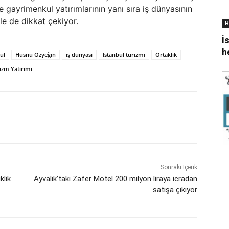
ve gayrimenkul yatırımlarının yanı sıra iş dünyasının
le de dikkat çekiyor.
H
İ
h
ul
Hüsnü Özyeğin
iş dünyası
İstanbul turizmi
Ortaklık
izm Yatırımı
Sonraki İçerik
klik
Ayvalık’taki Zafer Motel 200 milyon liraya icradan
satışa çıkıyor