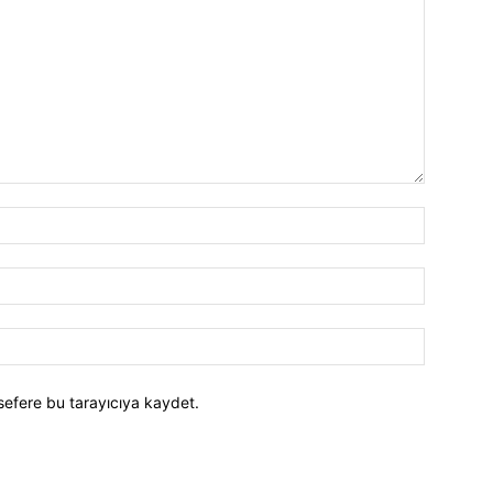
İsim:*
E-
Posta:*
Website:
sefere bu tarayıcıya kaydet.