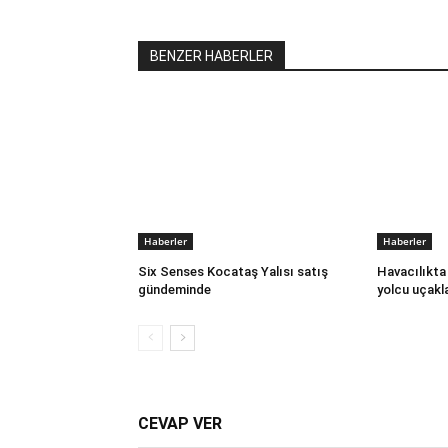
BENZER HABERLER
Haberler
Haberler
Six Senses Kocataş Yalısı satış
Havacılıkta 
gündeminde
yolcu uçakla
CEVAP VER