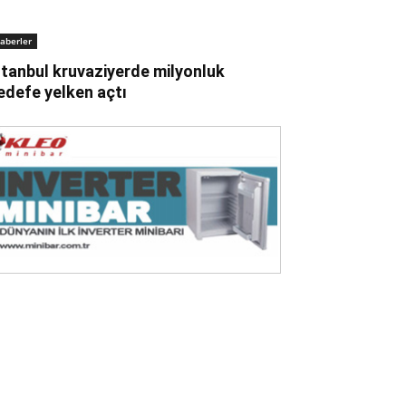
aberler
stanbul kruvaziyerde milyonluk
edefe yelken açtı