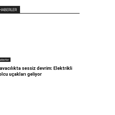
HABERLER
aberler
avacılıkta sessiz devrim: Elektrikli
olcu uçakları geliyor