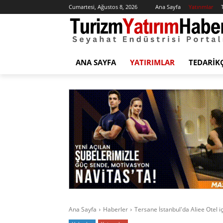
Cumartesi, Ağustos 8, 2026
Ana Sayfa
Yatırımlar
ANA SAYFA
YATIRIMLAR
TEDARIK
Ana Sayfa
Haberler
Tersane İstanbul'da Aliee Otel içi