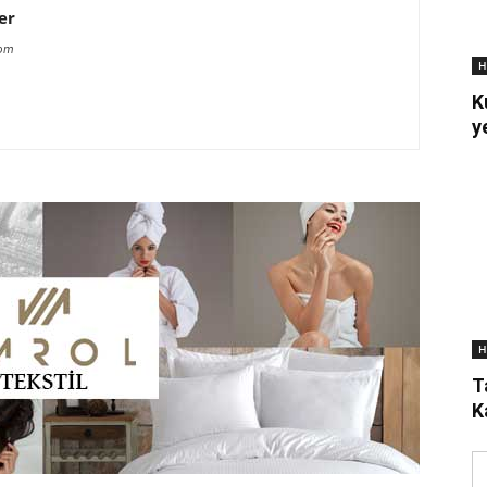
er
com
H
K
y
H
T
K