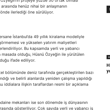
re Özyeğin’in projeye yüzde 50 ortak olması
 arasında henüz nihai bir anlaşmanın
nde ilerlediği öne sürülüyor.
ersane İstanbul’da 49 yıllık kiralama modeliyle
 görmemesi ve yükselen yatırım maliyetleri
rlendiriliyor. Bu kapsamda yerli ve yabancı
nin masada olduğu, Hüsnü Özyeğin ile yürütülen
H
duğu ifade ediliyor.
H
y
tel bölümünde deniz tarafında gerçekleştirilen bazı
şandığı ve belirli alanlarda yeniden çalışma yapıldığı
 iddialara ilişkin taraflardan resmi bir açıklama
ondaine mekanları ise son dönemde iş dünyasının
rasında gösteriliyor. Çok sayıda yerli ve yabancı iş