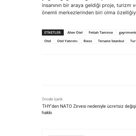
insanının bir araya geldiği proje, turizm 
önemli merkezlerinden biri olma özelliğiy
ETIKETLER:
Aliee Otel
Fettah Tamince
gayrimenk
Otel
Otel Yatırımı
Rixos
Tersane İstanbul
Tur
Paylaş
Önceki İçerik
THY’den NATO Zirvesi nedeniyle ücretsiz değişi
hakkı