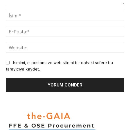
Yorum:
İsi
E-
Pos
Web
Ismimi, e-postamı ve web sitemi bir dahaki sefere bu
tarayıcıya kaydet.