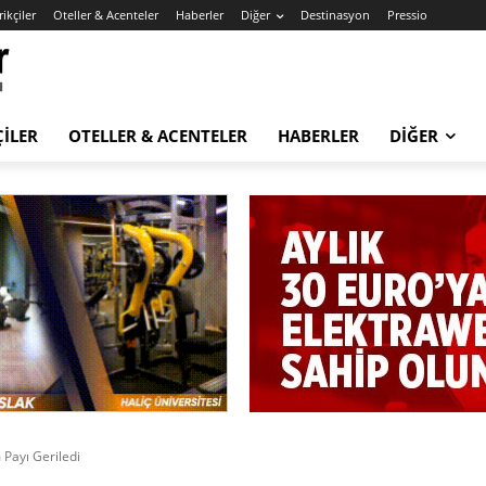
ikçiler
Oteller & Acenteler
Haberler
Diğer
Destinasyon
Pressio
ÇILER
OTELLER & ACENTELER
HABERLER
DIĞER
 Payı Geriledi