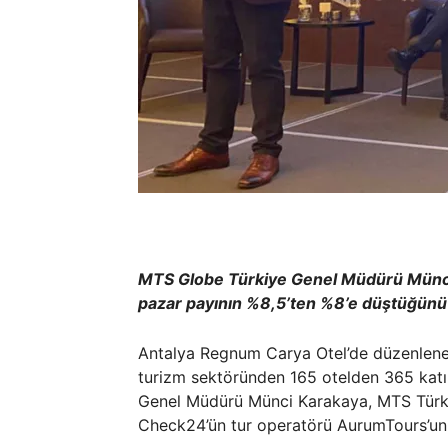
MTS Globe Türkiye Genel Müdürü Münci 
pazar payının %8,5’ten %8’e düştüğünü 
Antalya Regnum Carya Otel’de düzenlene
turizm sektöründen 165 otelden 365 katı
Genel Müdürü Münci Karakaya, MTS Türki
Check24’ün tur operatörü AurumTours’un 