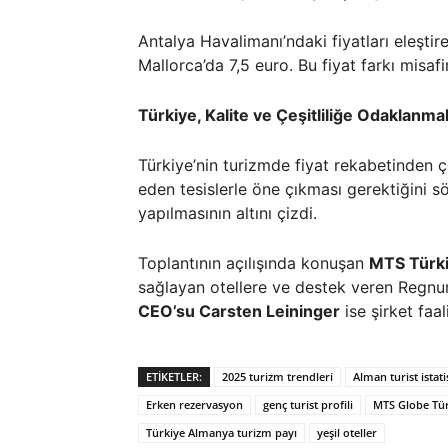
Antalya Havalimanı’ndaki fiyatları eleşti
Mallorca’da 7,5 euro. Bu fiyat farkı misafi
Türkiye, Kalite ve Çeşitliliğe Odaklanmal
Türkiye’nin turizmde fiyat rekabetinden ço
eden tesislerle öne çıkması gerektiğini 
yapılmasının altını çizdi.
Toplantının açılışında konuşan
MTS Türki
sağlayan otellere ve destek veren Regnum
CEO’su Carsten Leininger
ise şirket faal
ETIKETLER:
2025 turizm trendleri
Alman turist istatis
Erken rezervasyon
genç turist profili
MTS Globe Tür
Türkiye Almanya turizm payı
yeşil oteller