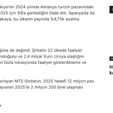
rkiye’nin 2024 yılında Almanya turizm pazarındaki
5 için %8’e gerilediğini ifade etti. İspanya’da da
rakaya, bu ülkenin payında %4,7’lik azalma
ne de değindi. Şirketin 22 ülkede faaliyet
unduğunu ve 2,4 milyar Euro ciroya ulaştığını
H
an fazla lokasyonda faaliyet gösterdiklerini ve
H
k
ağırlayan MTS Globe’un, 2025 hedefi 12 milyon pax.
sayısının 2025’te 2 milyon 200 bine ulaşması
r