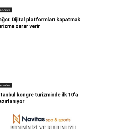
aberler
ağcı: Dijital platformları kapatmak
urizme zarar verir
aberler
stanbul kongre turizminde ilk 10’a
azırlanıyor