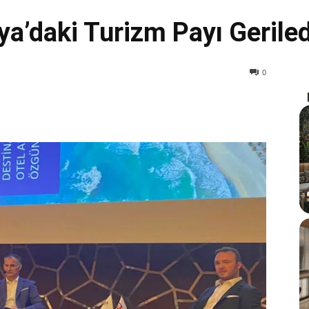
a’daki Turizm Payı Geriled
0