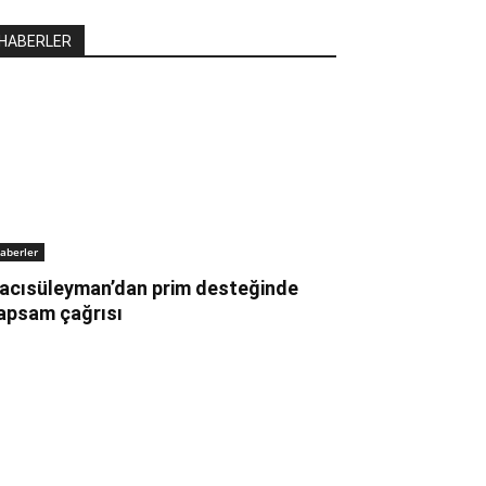
HABERLER
aberler
acısüleyman’dan prim desteğinde
apsam çağrısı