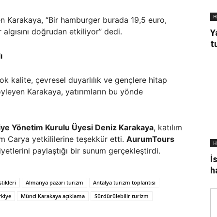
H
ren Karakaya, “Bir hamburger burada 19,5 euro,
r algısını doğrudan etkiliyor” dedi.
Y
t
ı
k kalite, çevresel duyarlılık ve gençlere hitap
söyleyen Karakaya, yatırımların bu yönde
ye Yönetim Kurulu Üyesi Deniz Karakaya
, katılım
 Carya yetkililerine teşekkür etti.
AurumTours
H
iyetlerini paylaştığı bir sunum gerçekleştirdi.
İ
h
tikleri
Almanya pazarı turizm
Antalya turizm toplantısı
kiye
Münci Karakaya açıklama
Sürdürülebilir turizm