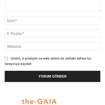
Yorum:
İsi
E-
Pos
Web
Ismimi, e-postamı ve web sitemi bir dahaki sefere bu
tarayıcıya kaydet.