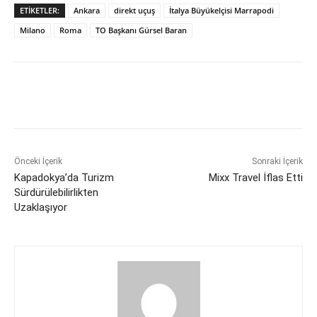
ETIKETLER:
Ankara
direkt uçuş
İtalya Büyükelçisi Marrapodi
Milano
Roma
TO Başkanı Gürsel Baran
Önceki İçerik
Sonraki İçerik
Kapadokya’da Turizm
Mixx Travel İflas Etti
Sürdürülebilirlikten
Uzaklaşıyor