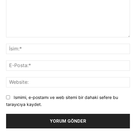
Yorum:
İsi
E-
Pos
Web
Ismimi, e-postamı ve web sitemi bir dahaki sefere bu
tarayıcıya kaydet.