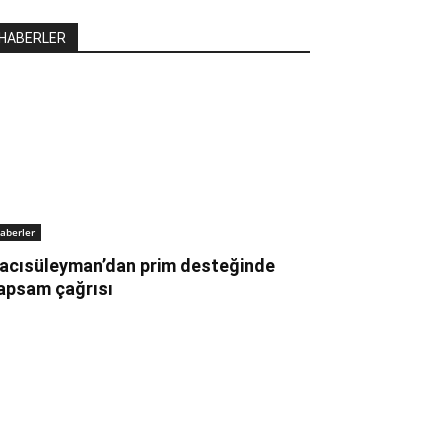
HABERLER
aberler
acısüleyman’dan prim desteğinde
apsam çağrısı