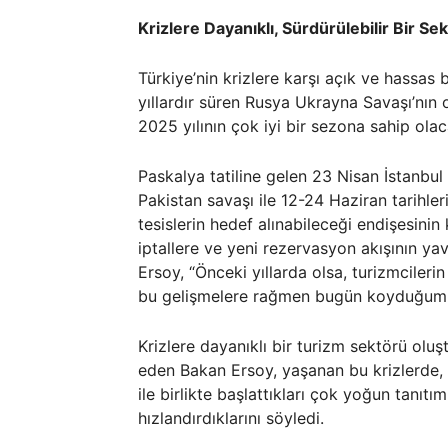
Krizlere Dayanıklı, Sürdürülebilir Bir Sek
Türkiye’nin krizlere karşı açık ve hassas 
yıllardır süren Rusya Ukrayna Savaşı’nın
2025 yılının çok iyi bir sezona sahip olacağ
Paskalya tatiline gelen 23 Nisan İstanb
Pakistan savaşı ile 12-24 Haziran tarihleri
tesislerin hedef alınabileceği endişesinin 
iptallere ve yeni rezervasyon akışının ya
Ersoy, “Önceki yıllarda olsa, turizmciler
bu gelişmelere rağmen bugün koyduğumuz h
Krizlere dayanıklı bir turizm sektörü oluş
eden Bakan Ersoy, yaşanan bu krizlerde, 
ile birlikte başlattıkları çok yoğun tanıt
hızlandırdıklarını söyledi.