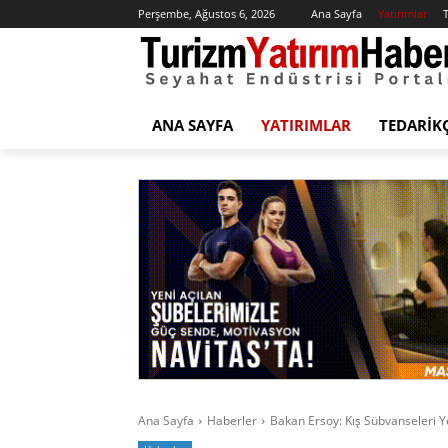
Perşembe, Ağustos 6, 2026
Ana Sayfa
Yatırımlar
T
ANA SAYFA
YATIRIMLAR
TEDARIK
Ana Sayfa
Haberler
Bakan Ersoy: Kış Sübvanseleri Y