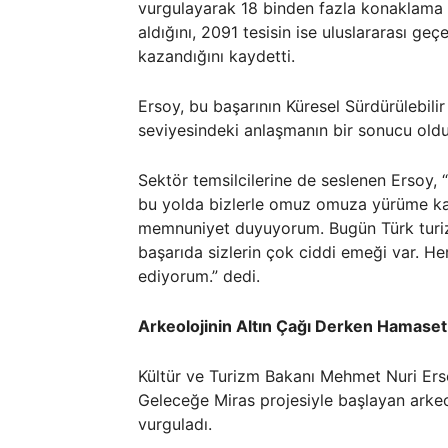
vurgulayarak 18 binden fazla konaklama te
aldığını, 2091 tesisin ise uluslararası ge
kazandığını kaydetti.
Ersoy, bu başarının Küresel Sürdürülebili
seviyesindeki anlaşmanın bir sonucu oldu
Sektör temsilcilerine de seslenen Ersoy, “
bu yolda bizlerle omuz omuza yürüme kar
memnuniyet duyuyorum. Bugün Türk turiz
başarıda sizlerin çok ciddi emeği var. Her
ediyorum.” dedi.
Arkeolojinin Altın Çağı Derken Hamase
Kültür ve Turizm Bakanı Mehmet Nuri Erso
Geleceğe Miras projesiyle başlayan arkeol
vurguladı.