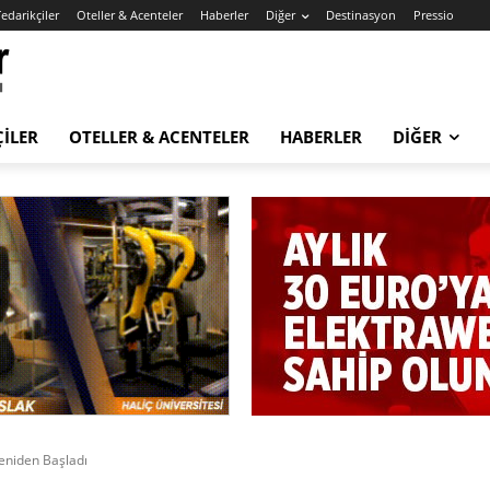
edarikçiler
Oteller & Acenteler
Haberler
Diğer
Destinasyon
Pressio
ÇILER
OTELLER & ACENTELER
HABERLER
DIĞER
eniden Başladı