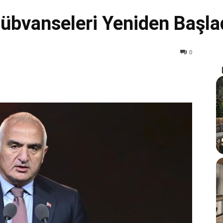
Sübvanseleri Yeniden Başla
0