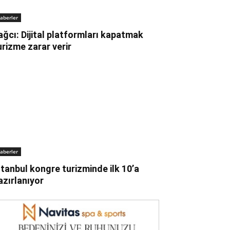
aberler
ağcı: Dijital platformları kapatmak
urizme zarar verir
aberler
stanbul kongre turizminde ilk 10’a
azırlanıyor