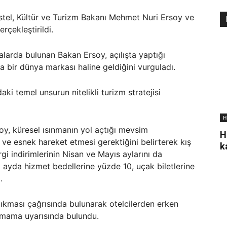
stel, Kültür ve Turizm Bakanı Mehmet Nuri Ersoy ve
erçekleştirildi.
larda bulunan Bakan Ersoy, açılışta yaptığı
 bir dünya markası haline geldiğini vurguladı.
aki temel unsurun nitelikli turizm stratejisi
H
y, küresel ısınmanın yol açtığı mevsim
H
 ve esnek hareket etmesi gerektiğini belirterek kış
k
rgi indirimlerinin Nisan ve Mayıs aylarını da
ki ayda hizmet bedellerine yüzde 10, uçak biletlerine
.
çıkması çağrısında bulunarak otelcilerden erken
tmama uyarısında bulundu.