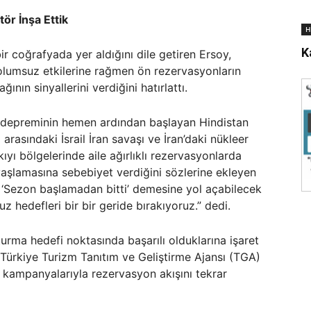
tör İnşa Ettik
H
K
bir coğrafyada yer aldığını dile getiren Ersoy,
 olumsuz etkilerine rağmen ön rezervasyonların
ının sinyallerini verdiğini hatırlattı.
ul depreminin hemen ardından başlayan Hindistan
 arasındaki İsrail İran savaşı ve İran’daki nükleer
kıyı bölgelerinde aile ağırlıklı rezervasyonlarda
vaşlamasına sebebiyet verdiğini sözlerine ekleyen
in ‘Sezon başlamadan bitti’ demesine yol açabilecek
edefleri bir bir geride bırakıyoruz.” dedi.
turma hedefi noktasında başarılı olduklarına işaret
Türkiye Turizm Tanıtım ve Geliştirme Ajansı (TGA)
ım kampanyalarıyla rezervasyon akışını tekrar