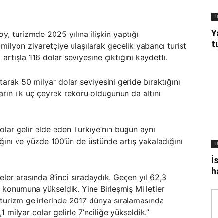
H
Y
, turizmde 2025 yılına ilişkin yaptığı
t
ilyon ziyaretçiye ulaşılarak gecelik yabancı turist
rtışla 116 dolar seviyesine çıktığını kaydetti.
tarak 50 milyar dolar seviyesini geride bıraktığını
rın ilk üç çeyrek rekoru olduğunun da altını
dolar gelir elde eden Türkiye’nin bugün aynı
ını ve yüzde 100’ün de üstünde artış yakaladığını
H
İ
h
ler arasında 8’inci sıradaydık. Geçen yıl 62,3
e konumuna yükseldik. Yine Birleşmiş Milletler
turizm gelirlerinde 2017 dünya sıralamasında
1 milyar dolar gelirle 7’nciliğe yükseldik.”