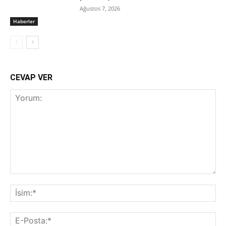
Ağustos 7, 2026
Haberler
CEVAP VER
Yorum:
İsi
E-