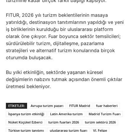
turizmine kadar birçok farklı başlığı kapsıyor.
FITUR, 2026 yılı turizm beklentilerinin masaya
yatırıldığı, destinasyon tanıtımlarının yapıldığı ve yeni
iş birliklerinin kurulduğu bir uluslararası platform
olarak öne çıkıyor. Fuar boyunca sektör temsilcileri;
sürdürülebilir turizm, dijitalleşme, pazarlama
stratejileri ve alternatif turizm konularında birçok
oturumda buluşacak.
Bu yılki etkinliğin, sektörde yaşanan küresel
değişimlerin nabzını tutmak açısından önemli çıktılar
üretmesi bekleniyor.
ETIKETLER:
Avrupa turizm pazarı
FITUR Madrid
fuar haberleri
İspanya turizm etkinliği
Latin Amerika turizm
Madrid Turizm Fuarı
Nüket Küçükel Ezberci
turizm fuarları 2026
turizm sektörü 2026
Türkiye turizm tanıtımı
uluslararası turizm fuarı
VI. Felipe