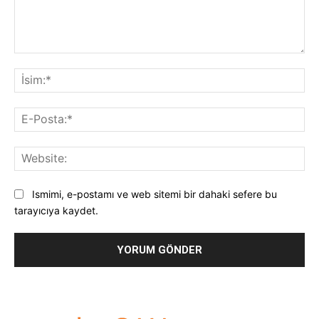
Yorum:
İsi
E-
Pos
Web
Ismimi, e-postamı ve web sitemi bir dahaki sefere bu
tarayıcıya kaydet.